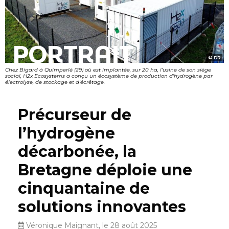
PORTRAIT
DR
Chez Bigard à Quimperlé (29) où est implantée, sur 20 ha, l’usine de son siège
social, H2x Ecosystems a conçu un écosystème de production d’hydrogène par
électrolyse, de stockage et d'écrêtage.
Précurseur de
l’hydrogène
décarbonée, la
Bretagne déploie une
cinquantaine de
solutions innovantes
Véronique Maignant, le 28 août 2025