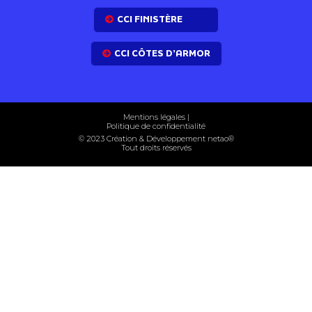
CCI FINISTÈRE
CCI CÔTES D’ARMOR
Mentions légales
|
Politique de confidentialité
© 2023 Création & Développement net
ao
®
Tout droits réservés