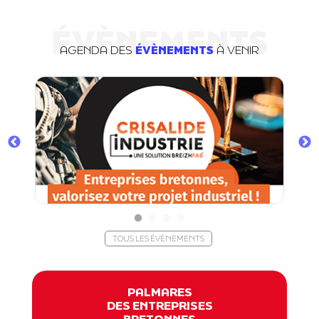
ÉVÈNEMENTS
AGENDA DES
ÉVÈNEMENTS
À VENIR
TOUS LES ÉVÈNEMENTS
PALMARES
DES ENTREPRISES
BRETONNES