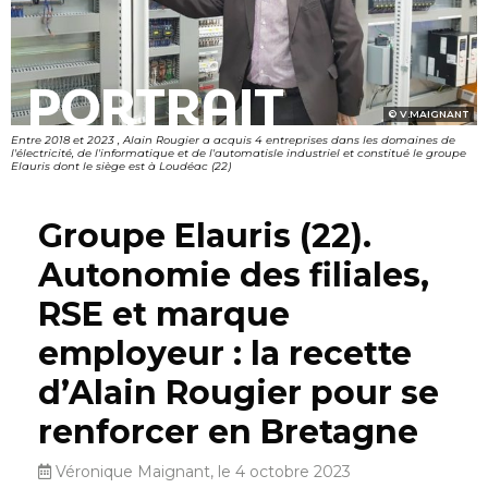
PORTRAIT
V.MAIGNANT
Entre 2018 et 2023 , Alain Rougier a acquis 4 entreprises dans les domaines de
l'électricité, de l'informatique et de l'automatisle industriel et constitué le groupe
Elauris dont le siège est à Loudéac (22)
Groupe Elauris (22).
Autonomie des filiales,
RSE et marque
employeur : la recette
d’Alain Rougier pour se
renforcer en Bretagne
Véronique Maignant, le 4 octobre 2023