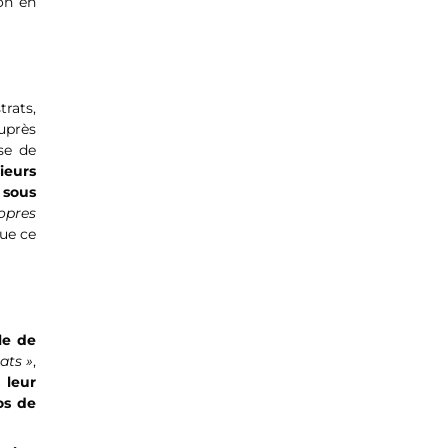
on en
trats,
auprès
sse de
ieurs
 sous
opres
que ce
le de
ats »
,
 leur
os de