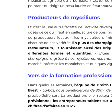
médicinal, agricole ou arboricole.
« Certaines 
pointant du doigt un beau laurier en fleurs sau
Producteurs de mycéliums
Et c’est là une autre facette de l’activité dével
dosés de ce qu’il faut en paille, sciure de bois,
de producteurs locaux –, les myciculteurs fini
chacune de ces variétés.
En plus des champign
restaurateurs, ils fournissent aussi des br
différentes formes et quantités.
«
L’idée
champignons grâce à nos mycéliums, nos matérie
marché intéresse les maraichers et quelques vi
Vers de la formation profession
Dans quelques semaines,
l’équipe de Breizh B
Brest
.
« Là-bas, nous bénéficierons de 80m² de 
précise Jefferson. La production, elle, restera
prévisionnel, les entrepreneurs tablent sur 
chiffres d’affaires en 2023.