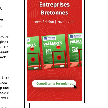
,
rs
.
Xavier
gines,
ns…
En
réant
tech.
s. Une
issais
 peut
ouvait
s pour