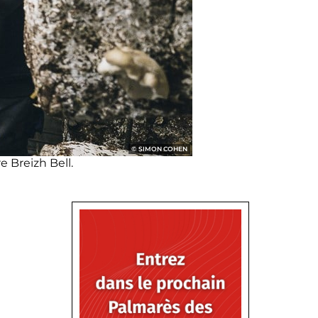
SIMON COHEN
e Breizh Bell.