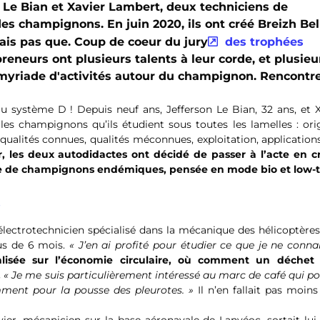
 Le Bian et Xavier Lambert, deux techniciens de
des champignons. En juin 2020, ils ont créé Breizh Bell
is pas que. Coup de coeur du jury
des trophées
preneurs ont plusieurs talents à leur corde, et plusieu
 myriade d'activités autour du champignon. Rencontre
au système D ! Depuis neuf ans, Jefferson Le Bian, 32 ans, et 
les champignons qu’ils étudient sous toutes les lamelles : ori
 qualités connues, qualités méconnues, exploitation, applicatio
r, les deux autodidactes ont décidé de passer à l’acte en c
ture de champignons endémiques, pensée en mode bio et low-
s
électrotechnicien spécialisé dans la mécanique des hélicoptère
lus de 6 mois.
« J’en ai profité pour étudier ce que je ne conna
alisée sur l’économie circulaire, où comment un déchet
.
« Je me suis particulièrement intéressé au marc de café qui p
mment pour la pousse des pleurotes. »
Il n’en fallait pas moin