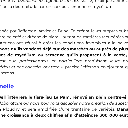
variétés favorisent la régénération des sols »,
explique Jeffers
vé de la décrépitude par un compost enrichi en mycélium.
oppée par Jefferson, Xavier et Briac. En créant leurs propres subs
 marc de café et drèche de bière – autant de matières récupérées 
stériens ont réussi à créer les conditions favorables à la pou
ons qu’ils vendent déjà sur des marchés ou auprès de plus
iques de mycélium ou semence qu’ils proposent à la vente,
 est que professionnels et particuliers produisent leurs pr
ls et nos conseils low-tech​ »,
précise Jefferson, en ajoutant 
gnerons.
nelle
ell intègrera le tiers-lieu La Pam, rénové en plein centre-vil
laboratoire où nous pourrons décupler notre création de substr
 à Ploudiry et sera amplifiée d’une trentaine de variétés.
Dans
une croissance à deux chiffres afin d’atteindre 300 000 eur