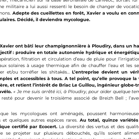
ier, mécanicien sur la base aéronavale de Lanvéoc, sortait lui
 militaire a lui aussi ressenti le besoin de changer de vocati
gnons.
Adepte des cueillettes en forêt, Xavier a voulu en conn
ulaires. Décidé, il deviendra mycologue.
 Xavier ont bâti leur champignonnière à Ploudiry, dans un h
ectif : produire en totale autonomie hydrique et énergétiq
ration, filtration et circulation d’eau de pluie pour l’irrigati
 solaires à usage thermique afin de chauffer l’eau et les ser
r et/ou torréfier les shitakés…
L’entreprise devient un véri
ples et accessibles à tous. A tel point, qu’elle provoque la v
e, et retient l’intérêt de Briac Le Guillou, ingénieur globe-t
àvélo.
« Je me suis arrêté ici, à Ploudiry, pour aider quelque te
resté pour devenir le troisième associé de Breizh Bell ; l’ave
 que les mycologues ont aménagés, poussent harmonieus
is et quelques autres espèces rares.
Au total, quinze variétés
ique certifié par Ecocert.
La diversité des vertus et des quali
se projeter sur plusieurs débouchés, qu’ils soient aliment