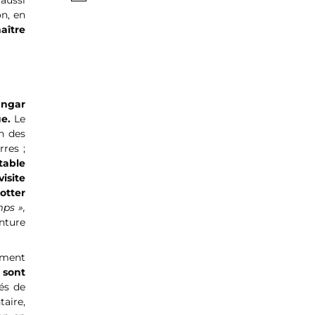
 aussi
on, en
aître
angar
ue.
Le
on des
res ;
table
isite
rotter
mps »,
nture
ement
 sont
tés de
aire,