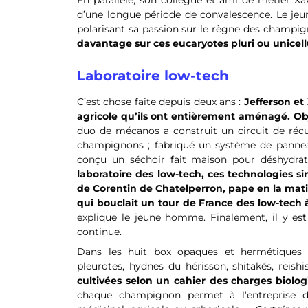
En parallèle, son collègue et ami de métier Xav
d’une longue période de convalescence. Le jeune
polarisant sa passion sur le règne des champi
davantage sur ces eucaryotes pluri ou unicell
Laboratoire low-tech
C’est chose faite depuis deux ans :
Jefferson et
agricole qu’ils ont entièrement aménagé. Obj
duo de mécanos a construit un circuit de récupé
champignons ; fabriqué un système de panneaux
conçu un séchoir fait maison pour déshydrate
laboratoire des low-tech, ces technologies sim
de Corentin de Chatelperron, pape en la matièr
qui bouclait un tour de France des low-tech 
explique le jeune homme. Finalement, il y est 
continue.
Dans les huit box opaques et hermétiques
pleurotes, hydnes du hérisson, shitakés, reish
cultivées selon un cahier des charges biolog
chaque champignon permet à l’entreprise de 