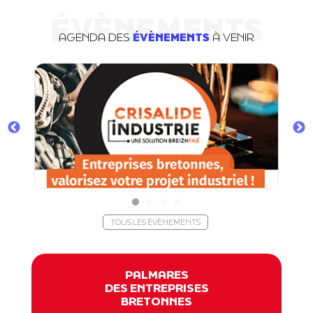
ÉVÈNEMENTS
AGENDA DES
ÉVÈNEMENTS
À VENIR
TOUS LES ÉVÈNEMENTS
PALMARES
DES ENTREPRISES
BRETONNES