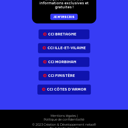
informations exclusives et
gratuites !
JE M'INSCRIS
CCI BRETAGNE
CCI ILLE-ET-VILAINE
CCI MORBIHAN
CCI FINISTÈRE
CCI CÔTES D’ARMOR
Mentions légales
|
Politique de confidentialité
© 2023 Création & Développement net
ao
®