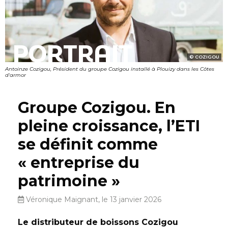
PORTRAIT
COZIGOU
Antoinze Cozigou, Président du groupe Cozigou installé à Plouizy dans les Côtes
d'armor
Groupe Cozigou. En
pleine croissance, l’ETI
se définit comme
« entreprise du
patrimoine »
Véronique Maignant, le 13 janvier 2026
Le distributeur de boissons Cozigou