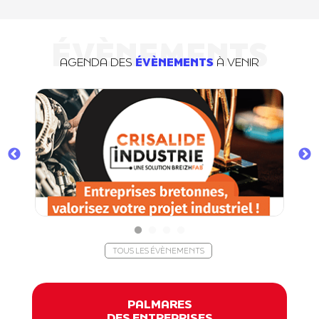
ÉVÈNEMENTS
AGENDA DES
ÉVÈNEMENTS
À VENIR
TOUS LES ÉVÈNEMENTS
PALMARES
DES ENTREPRISES