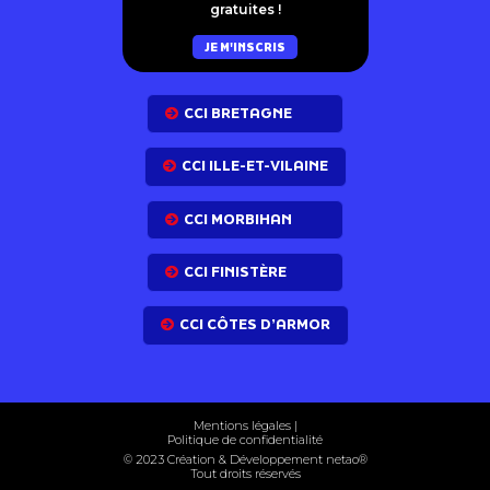
gratuites !
JE M'INSCRIS
CCI BRETAGNE
CCI ILLE-ET-VILAINE
CCI MORBIHAN
CCI FINISTÈRE
CCI CÔTES D’ARMOR
Mentions légales
|
Politique de confidentialité
© 2023 Création & Développement net
ao
®
Tout droits réservés