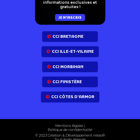
informations exclusives et
gratuites !
JE M'INSCRIS
CCI BRETAGNE
CCI ILLE-ET-VILAINE
CCI MORBIHAN
CCI FINISTÈRE
CCI CÔTES D’ARMOR
Mentions légales
|
Politique de confidentialité
© 2023 Création & Développement net
ao
®
Tout droits réservés