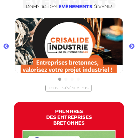
ÉVÈNEMENTS
AGENDA DES
ÉVÈNEMENTS
À VENIR
TOUS LES ÉVÈNEMENTS
PALMARES
DES ENTREPRISES
BRETONNES