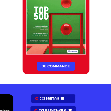
JE COMMANDE
E
CCI BRETAGNE
CCI ILLE-ET-VILAINE
ations