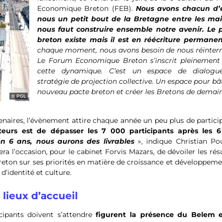
Economique Breton (FEB).
Nous avons chacun d’
nous un petit bout de la Bretagne entre les main
nous faut construire ensemble notre avenir. Le 
breton existe mais il est en réécriture permane
chaque moment, nous avons besoin de nous réinterr
Le Forum Economique Breton s’inscrit pleinement
cette dynamique. C’est un espace de dialogu
stratégie de projection collective. Un espace pour bâ
nouveau pacte breton et créer les Bretons de demain
PGL
naires, l’évènement attire chaque année un peu plus de partici
ateurs est de dépasser les 7 000 participants après les 
en 6 ans, nous aurons des livrables
», indique Christian Po
era l’occasion, pour le cabinet Forvis Mazars, de dévoiler les rés
on sur ses priorités en matière de croissance et développeme
’identité et culture.
lieux d’accueil
cipants doivent s’attendre
figurent la présence du Belem 