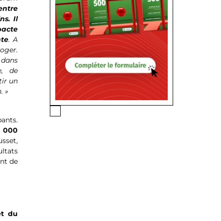
entre
s. Il
pacte
nte
. A
oger.
 dans
e, de
tir un
. »
pants.
6 000
usset,
ultats
nt de
et du