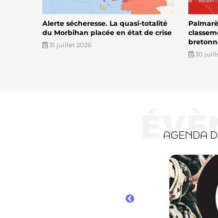
Alerte sécheresse. La quasi-totalité
Palmarès
du Morbihan placée en état de crise
classem
bretonn
31 juillet 2026
30 juil
ÉVÈ
AGENDA 