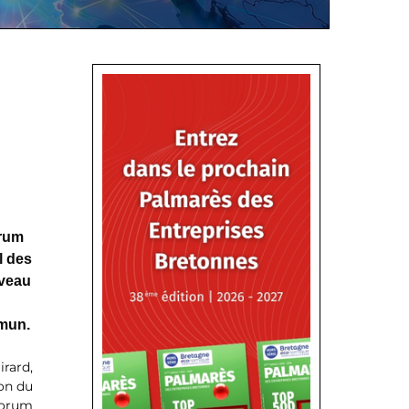
orum
l des
uveau
mmun.
rard,
ion du
Forum