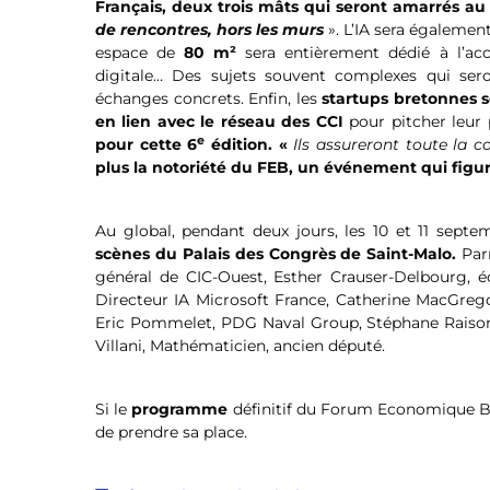
Français, deux trois mâts qui seront amarrés a
de rencontres, hors les murs
». L’IA sera égalemen
espace de
80 m²
sera entièrement dédié à l’accul
digitale… Des sujets souvent complexes qui sero
échanges concrets. Enfin, les
startups bretonnes s
en lien avec le réseau des CCI
pour pitcher leur 
e
pour cette 6
édition. «
Ils assureront toute la 
plus la notoriété du FEB, un
événement qui figur
Au global, pendant deux jours, les 10 et 11 septe
scènes du Palais des Congrès de Saint-Malo.
Parm
général de CIC-Ouest, Esther Crauser-Delbourg, é
Directeur IA Microsoft France, Catherine MacGregor
Eric Pommelet, PDG Naval Group, Stéphane Raison,
Villani, Mathématicien, ancien député.
Si le
programme
définitif du Forum Economique B
de prendre sa place.