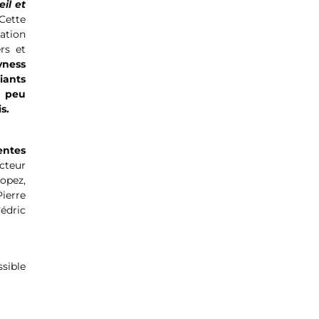
il et
 Cette
ation
rs et
yness
iants
n peu
s.
entes
cteur
opez,
Pierre
édric
ssible