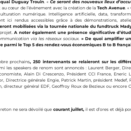
u quai Duguay Trouin
. «
Ce seront des nouveaux lieux d’accue
t au cœur de l’évènement avec la création de la
Tech Avenue
. «
turation numérique. Intelligence artificielle, data, transform
nt ici rendus accessibles grâce à des démonstrations, atelie
eront mobilisées via la tournée nationale du fundtruck Mad
projet.
A noter également une présence significative d’étud
communication via les réseaux sociaux.
» De quoi amplifier u
e parmi le Top 5 des rendez-vous économiques B to B françai
mbre prochains
, 250 intervenants se relaieront sur les différ
i les speakers de renom sont annoncés : Laurent Berger, Dire
conomiste, Alain Di Crescenzo, Président CCI France, Eneric L
, Directrice générale Engie, Patrick Martin, président Medef, 
 directeur général EDF, Geoffroy Roux de Bezieux ou encore C
reton ne sera dévoilé que
courant juillet,
il est d’ores et déjà po