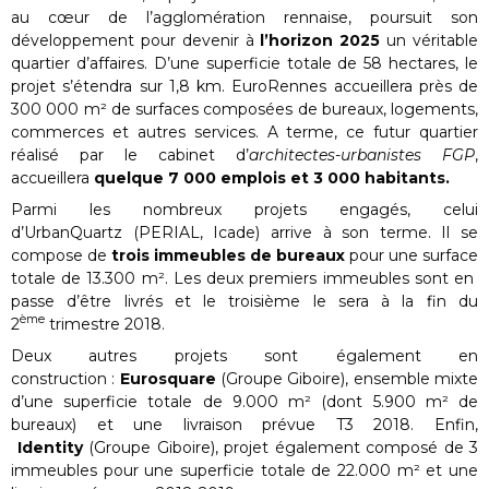
au cœur de l’agglomération rennaise, poursuit son
développement pour devenir à
l’horizon 2025
un véritable
quartier d’affaires. D’une superficie totale de 58 hectares, le
projet s’étendra sur 1,8 km. EuroRennes accueillera près de
300 000 m² de surfaces composées de bureaux, logements,
commerces et autres services. A terme, ce futur quartier
réalisé par le cabinet d’
architectes-urbanistes FGP
,
accueillera
quelque 7 000 emplois et 3 000 habitants.
Parmi les nombreux projets engagés, celui
d’UrbanQuartz (PERIAL, Icade) arrive à son terme. Il se
compose de
trois immeubles de bureaux
pour une surface
totale de 13.300 m². Les deux premiers immeubles sont en
passe d’être livrés et le troisième le sera à la fin du
ème
2
trimestre 2018.
Deux autres projets sont également en
construction :
Eurosquare
(Groupe Giboire), ensemble mixte
d’une superficie totale de 9.000 m² (dont 5.900 m² de
bureaux) et une livraison prévue T3 2018. Enfin,
Identity
(Groupe Giboire), projet également composé de 3
immeubles pour une superficie totale de 22.000 m² et une