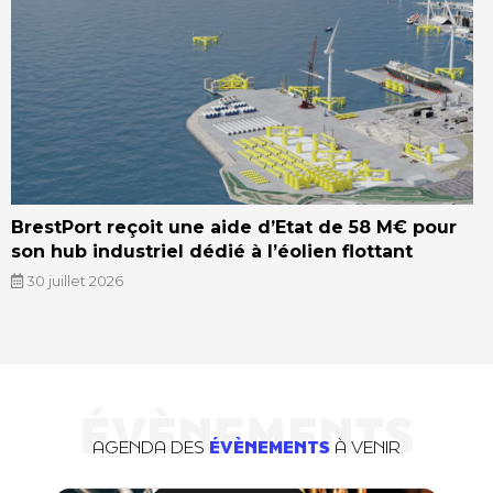
BrestPort reçoit une aide d’Etat de 58 M€ pour
son hub industriel dédié à l’éolien flottant
30 juillet 2026
ÉVÈNEMENTS
AGENDA DES
ÉVÈNEMENTS
À VENIR