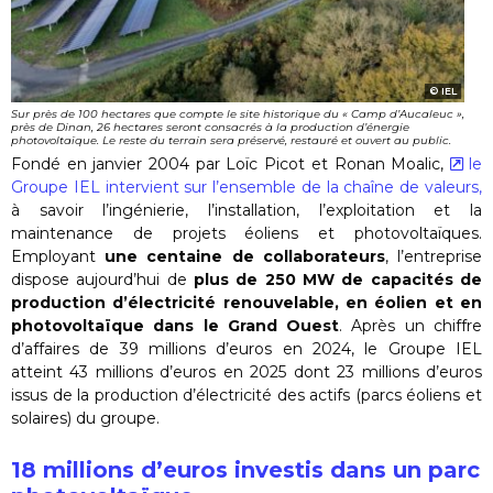
IEL
Sur près de 100 hectares que compte le site historique du « Camp d’Aucaleuc »,
près de Dinan, 26 hectares seront consacrés à la production d’énergie
photovoltaïque. Le reste du terrain sera préservé, restauré et ouvert au public.
Fondé en janvier 2004 par Loïc Picot et Ronan Moalic,
le
Groupe IEL intervient sur l’ensemble de la chaîne de valeurs,
à savoir l’ingénierie, l’installation, l’exploitation et la
maintenance de projets éoliens et photovoltaïques.
Employant
une centaine de collaborateurs
, l’entreprise
dispose aujourd’hui de
plus de 250 MW de capacités de
production d’électricité renouvelable, en éolien et en
photovoltaïque dans le Grand Ouest
. Après un chiffre
d’affaires de 39 millions d’euros en 2024, le Groupe IEL
atteint 43 millions d’euros en 2025 dont 23 millions d’euros
issus de la production d’électricité des actifs (parcs éoliens et
solaires) du groupe.
18 millions d’euros investis dans un parc