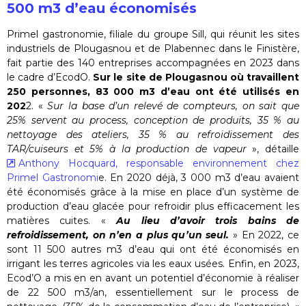
500 m3 d’eau économisés
Primel gastronomie, filiale du groupe Sill, qui réunit les sites
industriels de Plougasnou et de Plabennec dans le Finistère,
fait partie des 140 entreprises accompagnées en 2023 dans
le cadre d’EcodO.
Sur le site de Plougasnou où travaillent
250 personnes, 83 000 m3 d’eau ont été utilisés en
202
2. «
Sur la base d’un relevé de compteurs, on sait que
25% servent au process, conception de produits, 35 % au
nettoyage des ateliers, 35 % au refroidissement des
TAR/cuiseurs et 5% à la production de vapeur
», détaille
Anthony Hocquard, responsable environnement chez
Primel Gastronomi
e. En 2020 déjà, 3 000 m3 d’eau avaient
été économisés grâce à la mise en place d’un système de
production d’eau glacée pour refroidir plus efficacement les
matières cuites. «
Au lieu d’avoir trois bains de
refroidissement, on n’en a plus qu’un seul.
» En 2022, ce
sont 11 500 autres m3 d’eau qui ont été économisés en
irrigant les terres agricoles via les eaux usées. Enfin, en 2023,
Ecod’O a mis en en avant un potentiel d’économie à réaliser
de 22 500 m3/an, essentiellement sur le process de