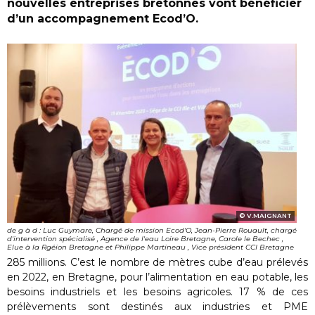
nouvelles entreprises bretonnes vont bénéficier
d’un accompagnement Ecod’O.
V.MAIGNANT
de g à d : Luc Guymare, Chargé de mission Ecod'O, Jean-Pierre Rouault, chargé
d'intervention spécialisé , Agence de l'eau Loire Bretagne, Carole le Bechec ,
Elue à la Rgéion Bretagne et Philippe Martineau , Vice président CCI Bretagne
285 millions. C’est le nombre de mètres cube d’eau prélevés
en 2022, en Bretagne, pour l’alimentation en eau potable, les
besoins industriels et les besoins agricoles. 17 % de ces
prélèvements sont destinés aux industries et PME