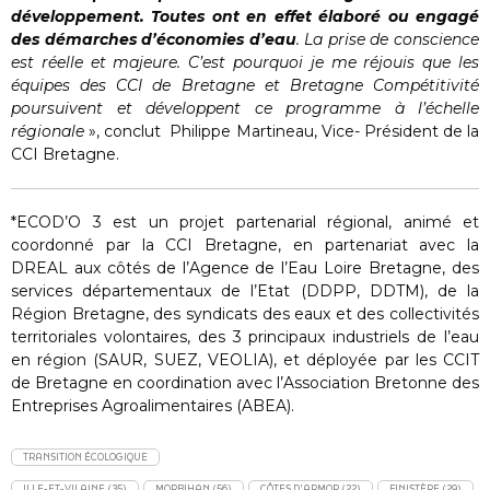
développement. Toutes ont en effet élaboré ou engagé
des démarches d’économies d’eau
. La prise de conscience
est réelle et majeure. C’est pourquoi je me réjouis que les
équipes des CCI de Bretagne et Bretagne Compétitivité
poursuivent et développent ce programme à l’échelle
régionale
», conclut Philippe Martineau, Vice- Président de la
CCI Bretagne.
*ECOD’O 3 est un projet partenarial régional, animé et
coordonné par la CCI Bretagne, en partenariat avec la
DREAL aux côtés de l’Agence de l’Eau Loire Bretagne, des
services départementaux de l’Etat (DDPP, DDTM), de la
Région Bretagne, des syndicats des eaux et des collectivités
territoriales volontaires, des 3 principaux industriels de l’eau
en région (SAUR, SUEZ, VEOLIA), et déployée par les CCIT
de Bretagne en coordination avec l’Association Bretonne des
Entreprises Agroalimentaires (ABEA).
TRANSITION ÉCOLOGIQUE
ILLE-ET-VILAINE (35)
MORBIHAN (56)
CÔTES D'ARMOR (22)
FINISTÈRE (29)