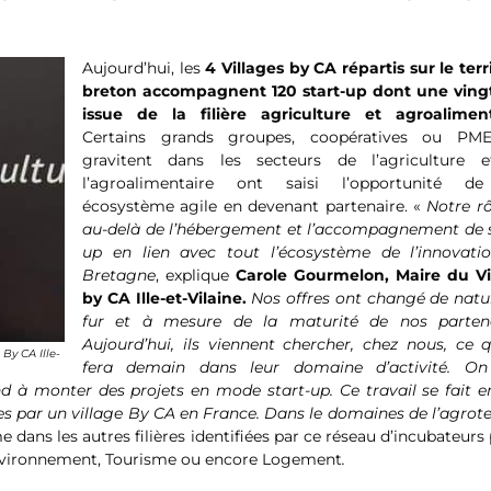
Aujourd’hui, les
4 Villages by CA répartis sur le terr
breton accompagnent 120 start-up dont une ving
issue de la filière agriculture et agroaliment
Certains grands groupes, coopératives ou PM
gravitent dans les secteurs de l’agriculture 
l’agroalimentaire ont saisi l’opportunité d
écosystème agile en devenant partenaire. «
Notre rô
au-delà de l’hébergement et l’accompagnement de s
up en lien avec tout l’écosystème de l’innovati
Bretagne
, explique
Carole Gourmelon, Maire du Vi
by CA Ille-et-Vilaine.
Nos offres ont changé de natu
fur et à mesure de la maturité de nos partena
Aujourd’hui, ils viennent chercher, chez nous, ce q
By CA Ille-
fera demain dans leur domaine d’activité. On
 à monter des projets en mode start-up. Ce travail se fait en
es par un village By CA en France. Dans le domaines de l’agrot
e dans les autres filières identifiées par ce réseau d’incubateurs
, Environnement, Tourisme ou encore Logement
.