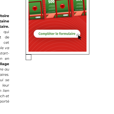
itoire
taine
aire.
E qui
et de
e cet
le va
tart-
on en
llage
re au
ires.
ui se
 leur
 lien
ech et
 porté