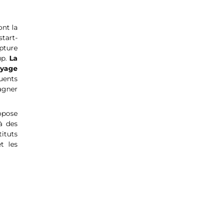
ont la
start-
pture
up.
La
oyage
luents
agner
opose
à des
tituts
t les