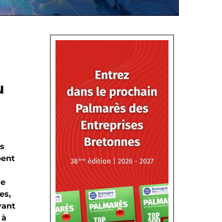
u
is
pent
le
es,
vant
 à