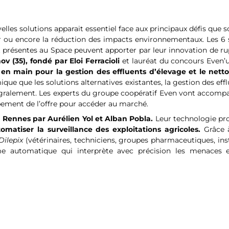
les solutions apparait essentiel face aux principaux défis que s
tier ou encore la réduction des impacts environnementaux. Les 6 
 présentes au Space peuvent apporter par leur innovation de ru
ov (35), fondé par Eloi Ferracioli
et lauréat du concours Even’
 en main pour la gestion des effluents d’élevage et le nett
que que les solutions alternatives existantes, la gestion des eff
ntégralement. Les experts du groupe coopératif Even vont accomp
ppement de l’offre pour accéder au marché.
à Rennes par Aurélien Yol et Alban Pobla.
Leur technologie pr
matiser la surveillance des exploitations agricoles.
Grâce 
Dilepix
(vétérinaires, techniciens, groupes pharmaceutiques, ins
e automatique qui interprète avec précision les menaces e