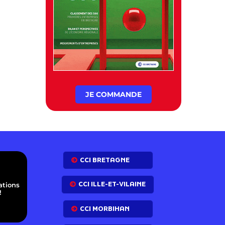
JE COMMANDE
E
CCI BRETAGNE
CCI ILLE-ET-VILAINE
ations
!
CCI MORBIHAN