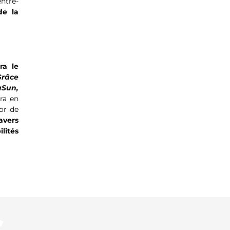
entre-
de la
ra le
Grâce
uSun,
dra en
oor de
avers
lités