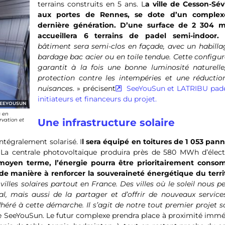
terrains construits en 5 ans. L
a ville de Cesson-Sév
aux portes de Rennes, se dote d’un comple
dernière génération. D’une surface de 2 304 m²
accueillera 6 terrains de padel
semi-indoor.
bâtiment sera semi-clos en façade, avec un habilla
bardage bac acier ou en toile tendue. Cette configu
garantit à la fois une bonne luminosité naturelle
protection contre les intempéries et une réductio
nuisances
. » précisent
SeeYouSun et LATRIBU padel
initiateurs et financeurs du projet.
EEYOUSUN
s en
rvation et
Une infrastructure solaire
ntégralement solarisé. I
l sera équipé en toitures de 1 053 pan
La centrale photovoltaïque produira près de 580 MWh d’électr
moyen terme, l’énergie pourra être prioritairement cons
de manière à renforcer la souveraineté énergétique du territ
lles solaires partout en France. Des villes où le soleil nous 
l, mais aussi de la partager et d’offrir de nouveaux service
é à cette démarche. Il s’agit de notre tout premier projet so
de SeeYouSun. Le futur complexe prendra place à proximité immé