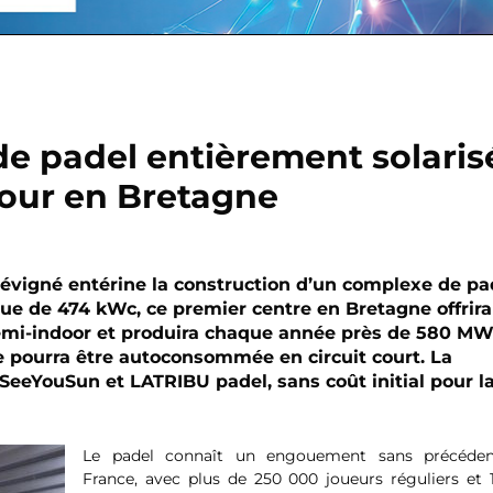
e padel entièrement solaris
 jour en Bretagne
Sévigné entérine la construction d’un complexe de pa
que de 474 kWc, ce premier centre en Bretagne offrir
 semi-indoor et produira chaque année près de 580 M
ie pourra être autoconsommée en circuit court. La
 SeeYouSun et LATRIBU padel, sans coût initial pour l
Le padel connaît un engouement sans précéde
France, avec plus de 250 000 joueurs réguliers et 