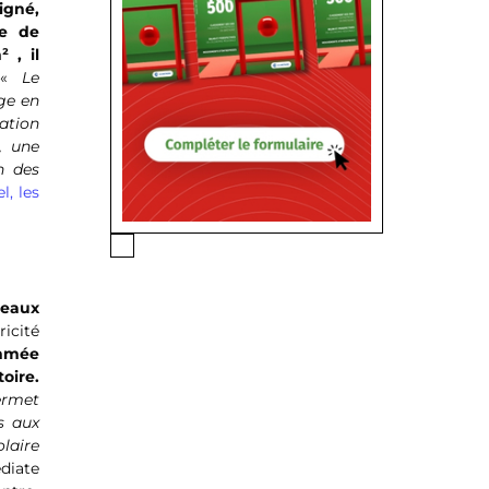
igné,
xe de
 , il
«
Le
ge en
ration
, une
n des
, les
neaux
icité
ommée
oire.
permet
s aux
laire
diate