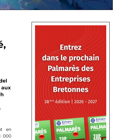
é,
del
a aux
Wh
a
nt en
1 000