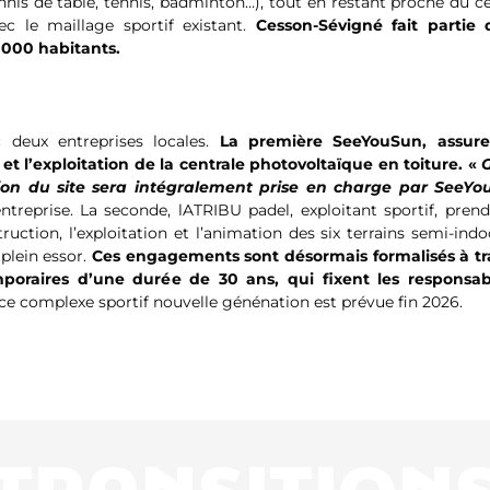
nis de table, tennis, badminton…), tout en restant proche du c
vec le maillage sportif existant.
Cesson-Sévigné fait partie 
 000 habitants.
c deux entreprises locales.
La première SeeYouSun, assure
t l’exploitation de la centrale photovoltaïque en toiture. «
tion du site sera intégralement prise en charge par SeeYo
’entreprise. La seconde, lATRIBU padel, exploitant sportif, pren
uction, l’exploitation et l’animation des six terrains semi-ind
plein essor.
Ces engagements sont désormais formalisés à tr
poraires d’une durée de 30 ans, qui fixent les responsabi
 ce complexe sportif nouvelle génénation est prévue fin 2026.