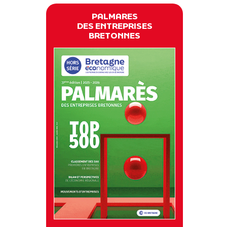
PALMARES
DES ENTREPRISES
BRETONNES