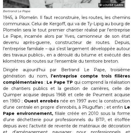
LOUISE GARIN
Bertrand Le Pape
1945, à Plomelin. Il faut reconstruire, les routes, les chemins
communaux. Celui de Kergoff, qui va de Ty-Lipig au bourg de
Plomelin sera le tout premier chantier réalisé par l’entreprise
Le Pape, incarnée alors par Yves, camionneur de son état
devenu après-guerre, constructeur de routes. Depuis,
l’entreprise familiale – qui s’est largement développée autour
des travaux publics-, en a déroulé du bitume et exécuté des
kilomètres de routes sur l’ensemble du territoire breton.
Dirigée aujourd’hui par Bertrand Le Pape, troisième
génération du nom,
l’entreprise compte trois filières
complémentaires
:
Le Pape TP
qui comprend la réalisation
de chantiers publics et la gestion de carrières, celle de
Quimper acquise depuis 1968 et celle de Peumerit acquise
en 1980 ;
Ouest enrobés
née en 1997 avec la construction
d’une centrale en propre d’enrobés, à Pluguffan ; et enfin
Le
Pape environnement,
filiale créée en 2010 sous la forme
d’une déchetterie pour professionnels du BTP, et étoffée
depuis avec l’activité de revente de matériaux de décoration
et d’aménagement paysager pour professionnels et