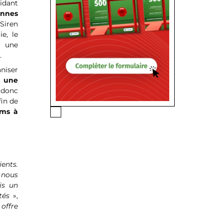
idant
onnes
Siren
e, le
e une
.
aniser
à une
t donc
fin de
oms à
ients.
n nous
is un
tés
»,
offre