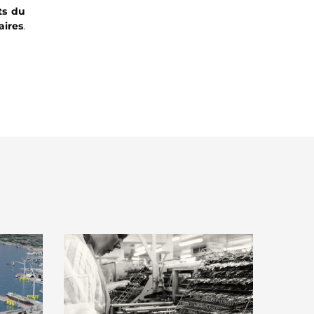
ts du
aires
.