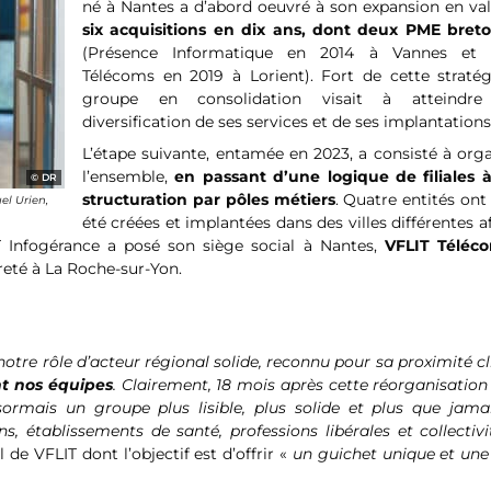
né à Nantes a d’abord oeuvré à son expansion en val
six acquisitions en dix ans, dont deux PME bret
(Présence Informatique en 2014 à Vannes et 
Télécoms en 2019 à Lorient). Fort de cette stratégi
groupe en consolidation visait à atteindr
diversification de ses services et de ses implantations
L’étape suivante, entamée en 2023, a consisté à org
l’ensemble,
en passant d’une logique de filiales 
DR
structuration par pôles métiers
. Quatre entités on
el Urien,
été créées et implantées dans des villes différentes a
T Infogérance a posé son siège social à Nantes,
VFLIT Téléc
reté à La Roche-sur-Yon.
otre rôle d’acteur régional solide, reconnu pour sa proximité cl
nt nos équipes
. Clairement, 18 mois après cette réorganisatio
mais un groupe plus lisible, plus solide et plus que jama
, établissements de santé, professions libérales et collectivi
de VFLIT dont l’objectif est d’offrir «
un guichet unique et une 