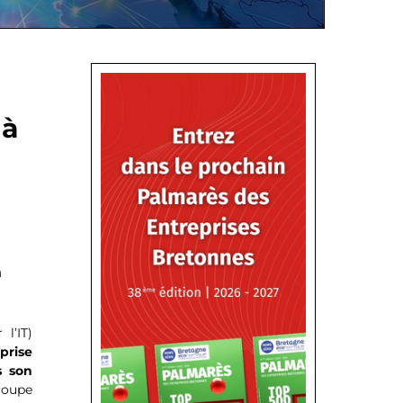
 à
a
l’IT)
prise
s son
roupe