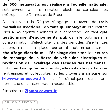
de 600 mégawatts est réalisée à l’échelle nationale,
soit environ la consommation électrique cumulée des
métropoles de Rennes et de Brest.
A son niveau, la Région s’engage au travers de
trois
modalités d’actions : en tant qu’employeur
, elle incitera
ses 4 145 agents à adhérer à la démarche ; en tant
que
gestionnaire d’équipements publics
, elle optimisera la
consommation d’électricité lors des périodes d’alerte. Les
actions mises en place porteront notamment sur le
chauffage électrique
et l’
éclairage des sites
, les
heures
de recharge de la flotte de véhicules électriques
et
l’
extinction de l’éclairage des façades des bâtiments
;
Enfin,
en tant qu’acteur public,
elle incitera les partenaires
(entreprises et collectivités) et les citoyens à s’inscrire sur
www.monecowatt.fr
et à s’impliquer dans une
démarche de consommation responsable.
S’inscrire sur
MonEcowatt.fr
TRANSITION ÉNERGÉTIQUE
CÔTES D'ARMOR (22)
FINISTÈRE (29)
ILLE-ET-VILAINE (35)
MORBIHAN (56)