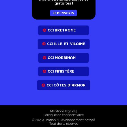
gratuites !
JE M'INSCRIS
CCI BRETAGNE
CCI ILLE-ET-VILAINE
CCI MORBIHAN
CCI FINISTÈRE
CCI CÔTES D’ARMOR
Mentions légales
|
Politique de confidentialité
© 2023 Création & Développement net
ao
®
Tout droits réservés