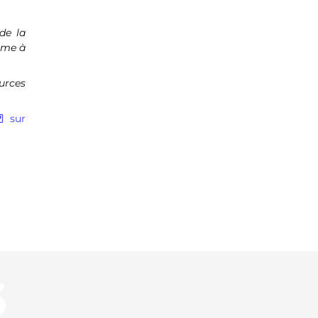
de la
mme à
urces
sur
S