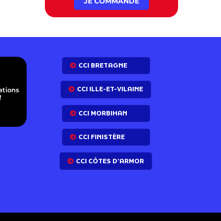
JE COMMANDE
E
CCI BRETAGNE
CCI ILLE-ET-VILAINE
ations
!
CCI MORBIHAN
CCI FINISTÈRE
CCI CÔTES D’ARMOR