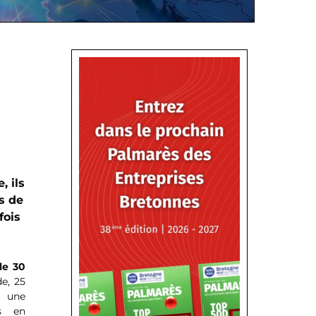
, ils
s de
fois
le 30
de, 25
r une
ns en