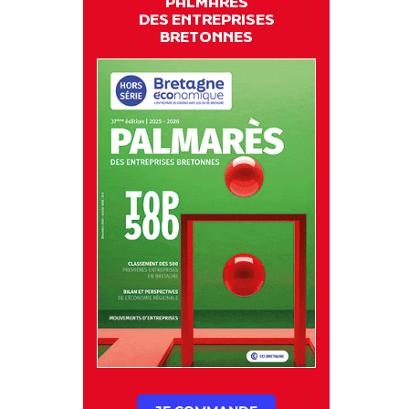
PALMARES
DES ENTREPRISES
BRETONNES