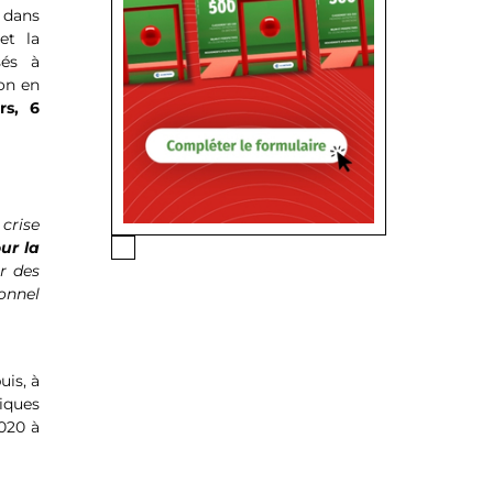
s dans
 et la
sés à
on en
rs, 6
 crise
ur la
r des
onnel
uis, à
riques
2020 à