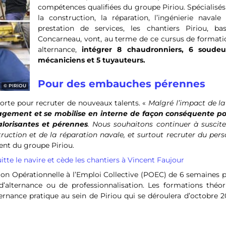
compétences qualifiées du groupe Piriou. Spécialisé
la construction, la réparation, l’ingénierie navale
prestation de services, les chantiers Piriou, ba
Concarneau, vont, au terme de ce cursus de formati
alternance,
intégrer 8 chaudronniers, 6 soudeu
mécaniciens et 5 tuyauteurs.
Pour des embauches pérennes
PIRIOU
 sorte pour recruter de nouveaux talents. «
Malgré l’impact de la
gagement et se mobilise en interne de façon conséquente po
lorisantes et pérennes
. Nous souhaitons continuer à suscite
ruction et de la réparation navale, et surtout recruter du pers
dent du groupe Piriou.
itte le navire et cède les chantiers à Vincent Faujour
on Opérationnelle à l’Emploi Collective (POEC) de 6 semaines p
t d’alternance ou de professionnalisation. Les formations théo
ernance pratique au sein de Piriou qui se déroulera d’octobre 