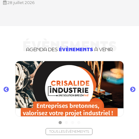
28 juillet 2026
ÉVÈNEMENTS
AGENDA DES
ÉVÈNEMENTS
À VENIR
TOUS LES ÉVÈNEMENTS