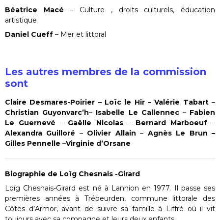
Béatrice Macé
– Culture , droits culturels, éducation
artistique
Daniel Cueff
– Mer et littoral
Les autres membres de la commission
sont
Claire Desmares-Poirier – Loïc le Hir – Valérie Tabart
–
Christian Guyonvarc’h
–
Isabelle Le Callennec
–
Fabien
Le Guernevé
–
Gaëlle Nicolas
–
Bernard Marboeuf
–
Alexandra Guilloré
–
Olivier Allain
–
Agnès Le Brun –
Gilles Pennelle
–
Virginie d’Orsane
Biographie de Loïg Chesnais -Girard
Loïg Chesnais-Girard est né à Lannion en 1977. Il passe ses
premières années à Trébeurden, commune littorale des
Côtes d’Armor, avant de suivre sa famille à Liffré où il vit
toujours avec sa compagne et leurs deux enfants.