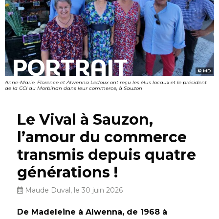
PORTRAIT
MD
Anne-Marie, Florence et Alwenna Ledoux ont reçu les élus locaux et le président
de la CCI du Morbihan dans leur commerce, à Sauzon
Le Vival à Sauzon,
l’amour du commerce
transmis depuis quatre
générations !
Maude Duval, le 30 juin 2026
De Madeleine à Alwenna, de 1968 à