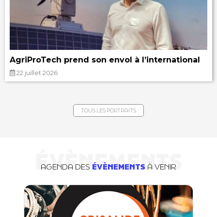
AgriProTech prend son envol à l’international
22 juillet 2026
TOUS LES PORTRAITS
ÉVÈNEMENTS
AGENDA DES
ÉVÈNEMENTS
À VENIR