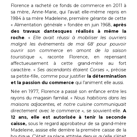
Florence a racheté ce fonds de commerce en 2011 à
sa mère, Anne-Marie, qui l’avait elle-même repris en
1984 à sa mère Madeleine, première gérante de cette
« Alimentation générale » fondée en juin 1968,
après
des travaux dantesques réalisés à même la
roche
. «
Elle avait réussi à mobiliser les ouvriers
malgré les événements de mai 68′ pour pouvoir
ouvrir son commerce en amont de la saison
touristique »,
raconte Florence, en repensant
affectueusement à cette grand-mère au fort
caractère. «
Ses ascendants étaient Corses »
, précise
sa petite-fille, comme pour justifier
la détermination
et la passion du commerce
qui l’animent elle aussi.
Née en 1977, Florence a passé son enfance entre les
rayons du magasin familial. «
Nous habitions dans les
maisons adjacentes, et notre cuisine communiquait
directement avec le commerce »,
se souvient-elle.
A
12 ans, elle est autorisée à tenir la seconde
caisse,
sous le regard approbateur de sa grand-mère
Madeleine, assise elle derrière la première caisse de la
boutique. C’était sa place attitrée depuis qu’elle s’était