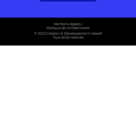
Mentions légales
|
Politique de confidentialité
© 2023 Création & Développement net
ao
®
Tout droits réservés