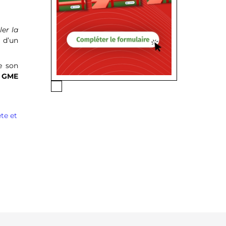
ler la
 d’un
e son
e GME
te et