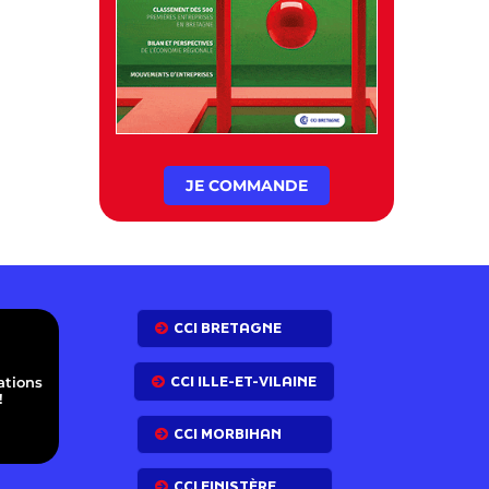
JE COMMANDE
E
CCI BRETAGNE
CCI ILLE-ET-VILAINE
ations
!
CCI MORBIHAN
CCI FINISTÈRE