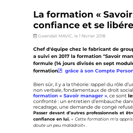
La formation « Savoi
confiance et se libére
Gwendall MAVIC, le 1 février 2018
Chef d'équipe chez le fabricant de gro
a suivi en 2017 la formation "Savoir ma
formule (14 jours divisés en sept modules
formation
grâce à son Compte Person
Bien sûr, il y a la théorie: rappel du rôl
non verbale, fondamentaux de droit socia
formation « Savoir manager »
, ce sont
l
confronté : un entretien d’embauche dans 
recadrage, une demande de congé refusée
Passer devant d’autres professionnels et êtr
confiance en lui.
«
Cette formation m’a appris 
doute un peu maladroit
«
.