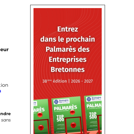
seur
tion
a
endre
s sans