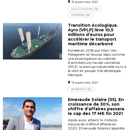
15 septembre 2021
ILLE-ET-VILAINE (35)
FINISTÈRE (29)
Transition écologique.
Ayro (VPLP) lève 10,5
millions d’euros pour
accélérer le transport
maritime décarboné
Fondée en 2018 par Marc Van
Peteghem et Nicolas Sdez comme
une prolongation du cabinet
d'architecture navale vannetais
VPLP, la startup industrielle Ayro a
le vent en poupe. Elle développe,
fabrique…
13 septembre 2021
MORBIHAN (56)
Emeraude Solaire (35). En
croissance de 30%, son
chiffre d’affaires passera
le cap des 17 M€ fin 2021
Après avoir atteint 14 millions
d’euros de chiffre d’affaires en
2020, Emeraude Solaire s’apprête