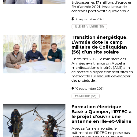
à dépasser les 17 millions d’euros en
fin d’année 2021. Installateur de
centrales photovoltaïques dans le…
10 septembre 2021
ILLE-ET-VILAINE (35)
Transition énergétique.
L’Armée dote le camp
militaire de Coëtquidan
(56) d’un site solaire
En février 2021, le ministère des
Armées avait lancé un Appel à
manifestation d'intérêt (AMI) afin
de mettre à disposition sept sites en
métropole sur lesquels développer
des projets de…
10 septembre 2021
MORBIHAN (56)
Formation électrique.
Basé à Quimper, l’IRTEC a
le projet d’ouvrir une
antenne en Ille-et-Vilaine
Avec sa forme arrondie, le
bâtiment de l'IRTEC ne passe pas
inaperçu quand on roule vers