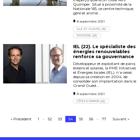
Quimper. Situé à proximité de la
Nationale 165, ce centre technique,
géré et animé…
8 septembre 2021
ILLE-ET-VILAINE (35)
FINISTÈRE (29)
IEL (22). Le spécialiste des
énergies renouvelables
renforce sa gouvernance
Développeur et exploitant de parcs
éoliens et solaires, la PME Initiatives
et Énergies locales (IEL), n’a cessé,
depuis sa création en 2004, de
consolider son implantation dans le
Grand Ouest.…
8 septembre 2021
CÔTES D'ARMOR (22)
…
…
« Précédent
1
52
53
54
55
56
77
Suivant »