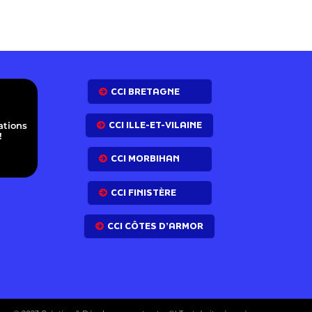
E
CCI BRETAGNE
CCI ILLE-ET-VILAINE
ations
!
CCI MORBIHAN
CCI FINISTÈRE
CCI CÔTES D’ARMOR