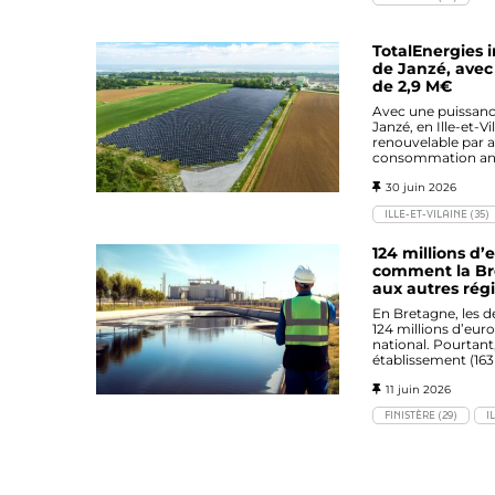
TotalEnergies i
de Janzé, avec 
de 2,9 M€
Avec une puissance
Janzé, en Ille-et-V
renouvelable par an
consommation annu
30 juin 2026
ILLE-ET-VILAINE (35)
124 millions d’
comment la Bre
aux autres rég
En Bretagne, les d
124 millions d’euro
national. Pourtan
établissement (163 
11 juin 2026
FINISTÈRE (29)
I