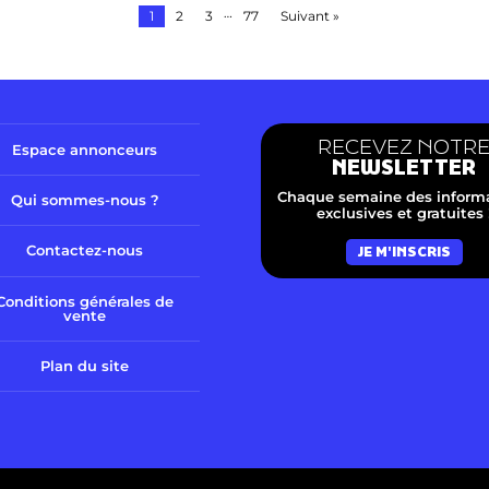
…
1
2
3
77
Suivant »
RECEVEZ NOTR
Espace annonceurs
NEWSLETTER
Chaque semaine des inform
Qui sommes-nous ?
exclusives et gratuites 
Contactez-nous
JE M'INSCRIS
Conditions générales de
vente
Plan du site