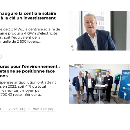
naugure la centrale solaire
à la clé un investissement
 de 3,5 MWc, la centrale solaire de
ilaine produira 4 GWh d’électricité
, soit l’équivalent de la
elle de 2 600 foyers.…
euros pour l’environnement :
tagne se positionne face
ions
épenses antipollution ont atteint
s en 2023, soit 4 % du total
t, le montant moyen par
700 €) reste inférieur à…
LLE-ET-VILAINE (35)
MORBIHAN (56)