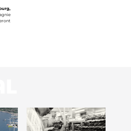
ourg,
agnie
seront
AL