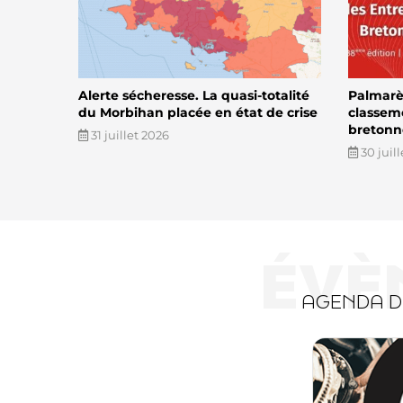
Alerte sécheresse. La quasi-totalité
Palmarès
du Morbihan placée en état de crise
classem
bretonn
31 juillet 2026
30 juil
ÉVÈ
AGENDA 