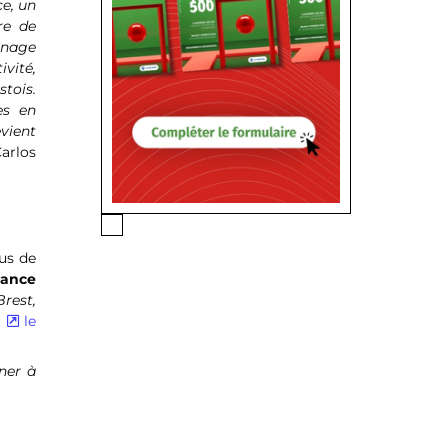
ce, un
re de
ignage
vité,
stois.
es en
evient
Carlos
lus de
nance
rest,
t
le
ner à