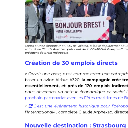
Carlos Muñoz, fondateur et PDG de Volotea, a fait le déplacement à Br
entouré de Claude Ravallec, président de la CCIMBO et François Cuill
président de Brest métropole.
Création de 30 emplois directs
« Ouvrir une base, c’est comme créer une entrepri
baser un avion Airbus A320, l
a compagnie crée tre
essentiellement, et près de 170 emplois indirect
nous devenons un acteur économique et social i
prochain partenariat avec les Fêtes maritimes de Br
«
C’est une événement historique pour l’aérop
l’international
« , complète Claude Arphexad, directe
Nouvelle destination : Strasbourg