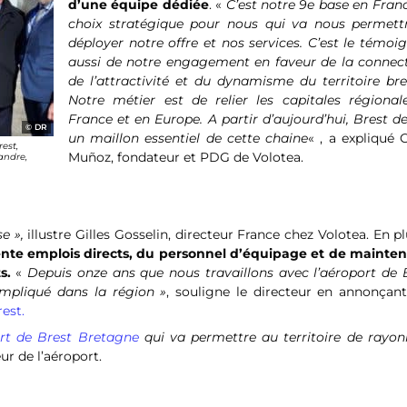
d’une équipe dédiée
. «
C’est notre 9e base en Fran
choix stratégique pour nous qui va nous permett
déployer notre offre et nos services. C’est le témo
aussi de notre engagement en faveur de la connecti
de l’attractivité et du dynamisme du territoire bre
Notre métier est de relier les capitales régional
France et en Europe. A partir d’aujourd’hui, Brest d
DR
un maillon essentiel de cette chaine
« , a expliqué 
est,
Muñoz, fondateur et PDG de Volotea.
andre,
se »,
illustre Gilles Gosselin, directeur France chez Volotea. En p
nte emplois directs, du personnel d’équipage et de mainte
s.
«
Depuis onze ans que nous travaillons avec l’aéroport de B
mpliqué dans la région »
, souligne le directeur en annonçan
est.
ort de Brest Bretagne
qui va permettre au territoire de rayon
ur de l’aéroport.