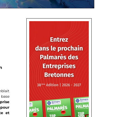
n
mblait
 base
prise
 pour
te et