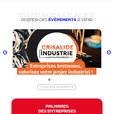
ÉVÈNEMENTS
AGENDA DES
ÉVÈNEMENTS
À VENIR
TOUS LES ÉVÈNEMENTS
PALMARES
DES ENTREPRISES