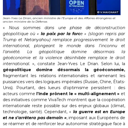
V.MAIGNANT
Jean-Yves Le Drian, ancien ministre de l’Europe et des Affaires étrangères et
ancien ministre de la Défense.
«
Nous sommes dans une phase de déconstruction
géopolitique où «
la paix par la forc
e » (slogan repris par
Trump et Netanyahou) remplace progressivement le droit
international, plongeant le monde dans l’inconnu et
l’anxiété. La géopolitique domine désormais la
géoéconomie et la violence désinhibée remplace le droit
international.
», constate Jean-Yves Le Drian. Selon lui, la
géopolitique domine désormais la géoéconomie,
fragmentant les relations internationales et ramenant les
puissances vers des logiques impériales (Russie, Chine, États-
Unis). Pourtant, des lueurs d’optimisme persistent : des
acteurs comme
l’Inde prônent le « multi-alignement »
et
des initiatives comme VivaTech montrent que la coopération
internationale reste possible sur des enjeux globaux (climat,
technologie, santé). Cependant, «
la guerre est en Europe
et ne s’arrêtera pas demain »
, imposant aux Européens de
se réarmer et de renforcer leur autonomie stratégique face à