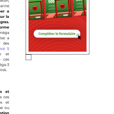
eton,
arine
per a
ur la
gras.
forme
 oméga
rise a
r des
evé 5
e et
e ces
éga-3
DHA.
es et
ns ces
es et
ue ou
ation