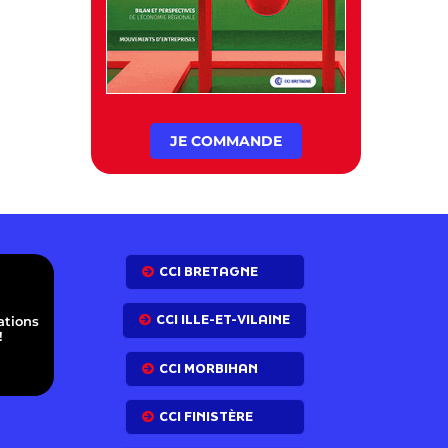
JE COMMANDE
E
CCI BRETAGNE
CCI ILLE-ET-VILAINE
ations
!
CCI MORBIHAN
CCI FINISTÈRE