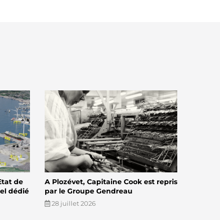
Etat de
A Plozévet, Capitaine Cook est repris
el dédié
par le Groupe Gendreau
28 juillet 2026