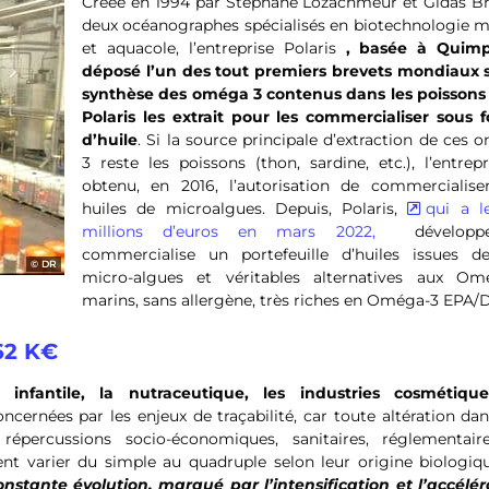
Créée en 1994 par Stéphane Lozachmeur et Gidas Br
deux océanographes spécialisés en biotechnologie m
et aquacole, l’entreprise Polaris
, basée à Quim
déposé l’un des tout premiers brevets mondiaux s
synthèse des oméga 3 contenus dans les poissons 
Polaris les extrait pour les commercialiser sous 
d’huile
. Si la source principale d’extraction de ces
3 reste les poissons (thon, sardine, etc.), l’entrep
obtenu, en 2016, l’autorisation de commercialise
huiles de microalgues. Depuis, Polaris,
qui a l
millions d’euros en mars 2022,
développ
commercialise un portefeuille d’huiles issues d
DR
micro-algues et véritables alternatives aux Om
marins, sans allergène, très riches en Oméga-3 EPA/
62 K€
infantile, la nutraceutique, les industries cosmétiqu
cernées par les enjeux de traçabilité, car toute altération da
répercussions socio-économiques, sanitaires, réglementair
ent varier du simple au quadruple selon leur origine biologiq
tante évolution, marqué par l’intensification et l’accélér