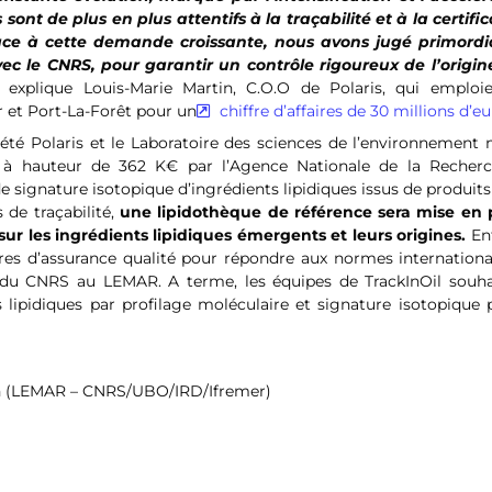
 de plus en plus attentifs à la traçabilité et à la certific
Face à cette demande croissante, nous avons jugé primordi
vec le CNRS, pour garantir un contrôle rigoureux de l’origin
, explique Louis-Marie Martin, C.O.O de Polaris, qui emploi
 et Port-La-Forêt pour un
chiffre d’affaires de 30 millions d’eu
iété Polaris et le Laboratoire des sciences de l’environnement 
à hauteur de 362 K€ par l’Agence Nationale de la Recherch
e signature isotopique d’ingrédients lipidiques issus de produits
 de traçabilité,
une lipidothèque de référence sera mise en 
sur les ingrédients lipidiques émergents et leurs origines.
Enf
s d’assurance qualité pour répondre aux normes international
e du CNRS au LEMAR. A terme, les équipes de TrackInOil souha
 lipidiques par profilage moléculaire et signature isotopique 
in (LEMAR – CNRS/UBO/IRD/Ifremer)