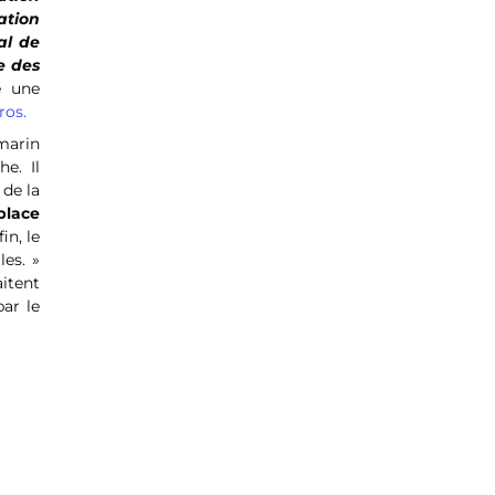
ation
al de
e des
e une
ros.
marin
e. Il
 de la
place
in, le
es. »
itent
par le