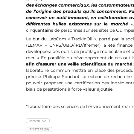
des échanges commerciaux, les consommateurs sont
de l’origine des produits qu’ils consomment. 
concevoir un outil innovant, en collaboration a
différentes huiles existantes sur le marché
»
cinquantaine de personnes sur ses sites de Quimper
Le but du LabCom « TrackInOil », porté par la soc
(LEMAR – CNRS/UBO/IRD/Ifremer) a été financé 
développera des outils de profilage moléculaire et d
mer. « En parallèle du développement de ces outils
afin d’assurer une veille scientifique du marché 
laboratoire commun mettra en place des procédure
précise Philippe Soudant, directeur de recherch
pouvoir proposer une certification des ingrédients
biais de prestations à forte valeur ajoutée.
*Laboratoire des sciences de l’environnement mar
INNOVATION
FINISTÈRE (29)