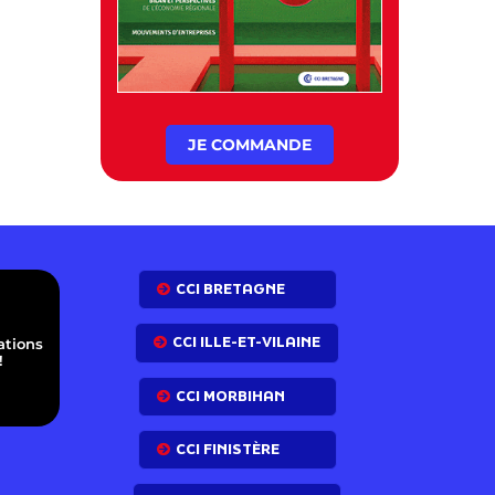
JE COMMANDE
E
CCI BRETAGNE
CCI ILLE-ET-VILAINE
ations
!
CCI MORBIHAN
CCI FINISTÈRE