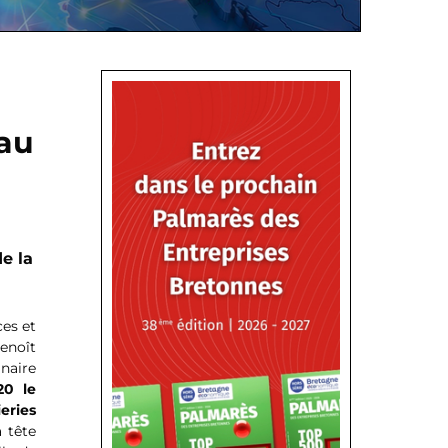
 au
e la
ces et
enoît
inaire
20 le
eries
a tête