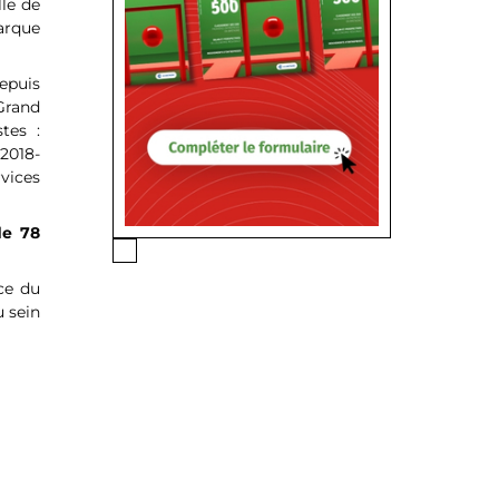
lle de
arque
epuis
Grand
tes :
(2018-
vices
de 78
ce du
u sein