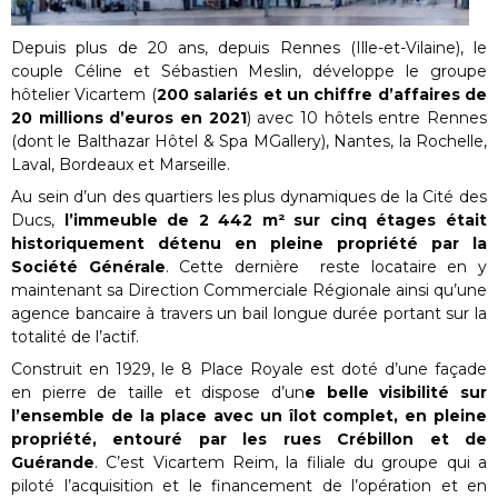
Depuis plus de 20 ans, depuis Rennes (Ille-et-Vilaine), le
couple Céline et Sébastien Meslin, développe le groupe
hôtelier Vicartem (
200 salariés et un chiffre d’affaires de
20 millions d’euros en 2021
) avec 10 hôtels entre Rennes
(dont le Balthazar Hôtel & Spa MGallery), Nantes, la Rochelle,
Laval, Bordeaux et Marseille.
Au sein d’un des quartiers les plus dynamiques de la Cité des
Ducs,
l’immeuble de 2 442 m² sur cinq étages était
historiquement détenu en pleine propriété par la
Société Générale
. Cette dernière reste locataire en y
maintenant sa Direction Commerciale Régionale ainsi qu’une
agence bancaire à travers un bail longue durée portant sur la
totalité de l’actif.
Construit en 1929, le 8 Place Royale est doté d’une façade
en pierre de taille et dispose d’un
e belle visibilité sur
l’ensemble de la place avec un îlot complet, en pleine
propriété, entouré par les rues Crébillon et de
Guérande
. C’est Vicartem Reim, la filiale du groupe qui a
piloté l’acquisition et le financement de l’opération et en