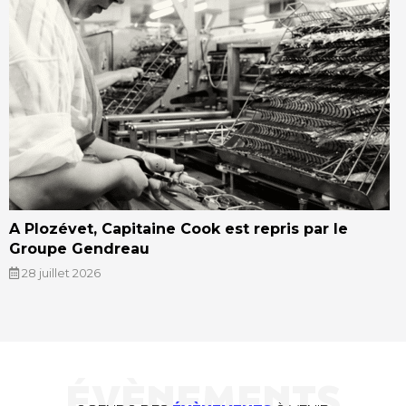
A Plozévet, Capitaine Cook est repris par le
Groupe Gendreau
28 juillet 2026
ÉVÈNEMENTS