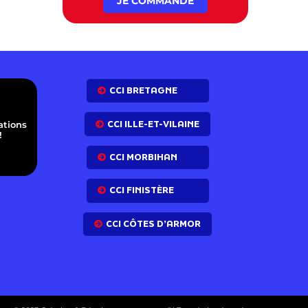
JE COMMANDE
E
CCI BRETAGNE
CCI ILLE-ET-VILAINE
ations
!
CCI MORBIHAN
CCI FINISTÈRE
CCI CÔTES D’ARMOR