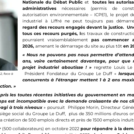
Nationale du Débat Public
et
toutes les autorisa
administratives
nécessaires (permis de constr
autorisation environnementale – ICPE1), le projet d
industriel à Liffré ne peut toujours pas démar
regard des recours engagés devant la justice. Une
tous ces recours purgés, l
es travaux de constructi
pourraient vraisemblablement
pas commencer a
2026,
amenant le démarrage du site au plus tôt
en 2
« Nous ne pouvons pas nous permettre d’attend
ans, voire certainement davantage, pour que 
projet industriel aboutisse ! »
regrette Louis Le 
Président Fondateur du Groupe Le Duff «
lorsqu
2, face à
concurrents à l’étranger mettent 1 à 2 ans ma
ction. »
ris les toutes récentes initiatives du gouvernement en ma
mps est incompatible avec la demande croissante de nos cli
agi à trois niveaux
» poursuit Philippe Morin, Directeur Géné
 siège social du Groupe Le Duff, plus de 350 millions d’euros o
, la création de 500 emplois directs et près de 1500 emplois induit
r
(500 collaborateurs) en octobre 2022
pour répondre à la de