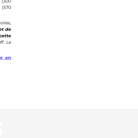
e
(300
)
(570
iles,
et de
cette
ff.
Le
or en
S