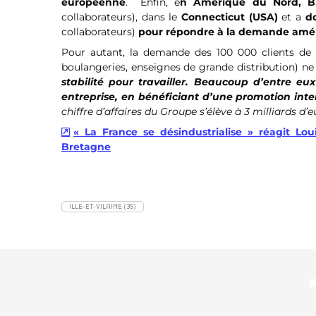
européenne
. Enfin, e
n Amérique du Nord, Bri
collaborateurs), dans le
Connecticut (USA)
et a
d
collaborateurs)
pour répondre à la demande amér
Pour autant, la demande des 100 000 clients de B
boulangeries, enseignes de grande distribution) ne
stabilité pour travailler. Beaucoup d’entre eu
entreprise, en bénéficiant d’une promotion inte
chiffre d’affaires du Groupe s’élève à 3 milliards d
« La France se désindustrialise » réagit Lou
Bretagne
ILLE-ET-VILAINE (35)