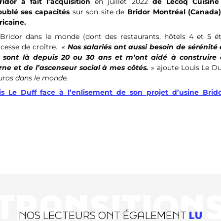
dor a fait l’acquisition
en juillet 2022
de Lecoq Cuisin
oublé ses capacités
sur son site de
Bridor Montréal (Canada
icaine.
ridor dans le monde (dont des restaurants, hôtels 4 et 5 éto
 cesse de croître.
«
Nos salariés ont aussi besoin de sérénité 
x sont là depuis 20 ou 30 ans et m’ont aidé à construire 
rne et de l’ascenseur social à mes côtés.
» ajoute Louis Le Du
’euros dans le monde.
is Le Duff face à l’enlisement de son projet d’usine Brid
TRANSITION
NOS LECTEURS ONT ÉGALEMENT
LU