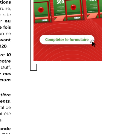
tions
uire,
e site
rer
au
 fois
on ne
vant
028
.
re 10
notre
Duff,
e nos
ximum
tière
ents.
ral de
nt été
s.
mande