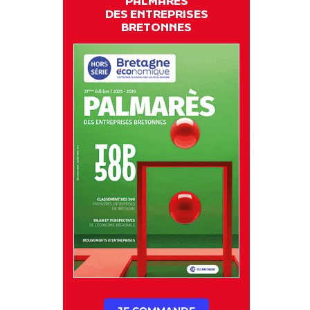
PALMARES
DES ENTREPRISES
BRETONNES