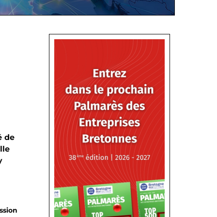
é de
lle
y
ssion