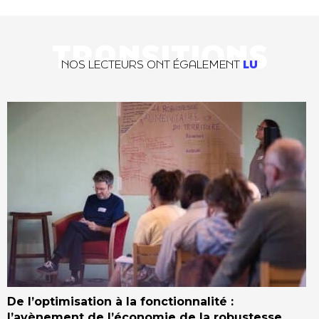
TRANSITIONS
NOS LECTEURS ONT ÉGALEMENT
LU
De l’optimisation à la fonctionnalité :
l’avènement de l’économie de la robustesse,