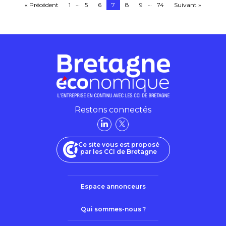
…
…
« Précédent
1
5
6
7
8
9
74
Suivant »
Restons connectés
Ce site vous est proposé
par les CCI de Bretagne
Espace annonceurs
Qui sommes-nous ?