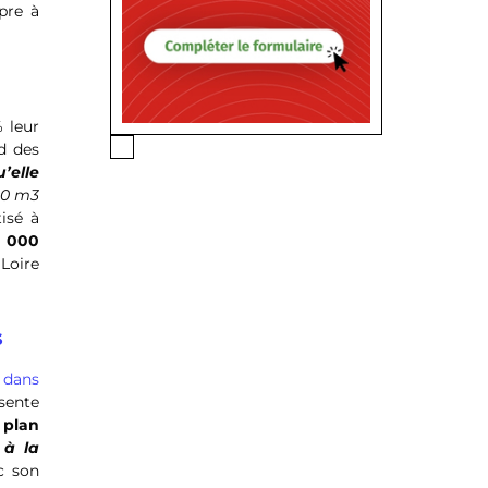
pre à
% leur
d des
’elle
00 m3
isé à
0 000
 Loire
s
 dans
sente
 plan
 à la
c son