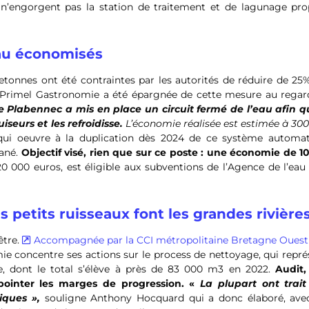
u n’engorgent pas la station de traitement et de lagunage pro
eau économisés
bretonnes ont été contraintes par les autorités de réduire de 25
 Primel Gastronomie a été épargnée de cette mesure au regar
e Plabennec a mis en place un circuit fermé de l’eau afin qu
seurs et les refroidisse.
L’économie réalisée est estimée à 30
ui oeuvre à la duplication dès 2024 de ce système automat
tané.
Objectif visé, rien que sur ce poste : une économie de 1
20 000 euros, est éligible aux subventions de l’Agence de l’eau
es petits ruisseaux font les grandes rivière
être.
Accompagnée par la CCI métropolitaine Bretagne Ouest
e concentre ses actions sur le process de nettoyage, qui repré
e, dont le total s’élève à près de 83 000 m3 en 2022.
Audit,
 pointer les marges de progression. «
La plupart ont trait
iques »,
souligne Anthony Hocquard qui a donc élaboré, ave