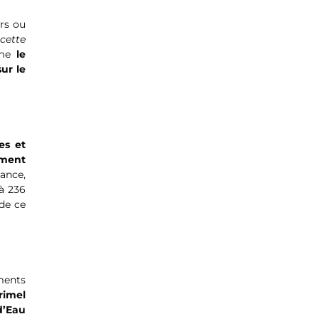
urs ou
cette
sme
le
ur le
es et
sement
rance,
 à 236
 de ce
ments
rimel
d’Eau