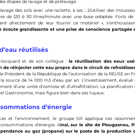
des étapes de lavage et de prélavage.
avage des sols avec une raclette, à sec ; 2/utiliser des mousse
se de 120 à 30 litres/minute avec une buse adaptée. Forts de 
ent directement de leur fournir ce matériel »,
s’enthousia
écoute grandissante et une prise de conscience partagée s
d’eau réutilisés
 Hocquard et de son collègue :
la réutilisation des eaux usé
in de réinjecter cette eau propre dans le circuit de refroidis
e Président de la République de l’autorisation de la REUSE en F
 la source de 14 000 m3 d’eau par an. L’investissement, évalué
ent d’une unité d’osmose et d’ultrafiltration. La planification
imel Gastronomie, mais figure bien dans ses tuyaux.
onsommations d’énergie
es et l’environnement, le groupe Sill applique ces raisonne
s consommations d’énergie. A
insi, sur le site de Plougasnou, P
épendance au gaz (propane) sur le poste de la production 