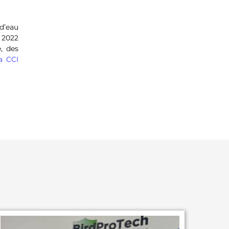
 d’eau
s 2022
, des
la CCI