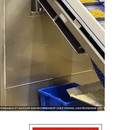
ONSABLE ET ADJOINT ENVIRONNEMENT CHEZ PRIMEL GASTRONOMIE (29).