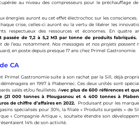
récupérée au niveau des compresseurs pour le préchauffage de 
aux énergies auront eu cet effet électrochoc sur les consciences. E
haque crise, celles-ci auront eu la vertu de libérer les innovati
nts respectueux des ressources et économes. En quatre an
 passée de 7,2 à 5,2 M3 par tonne de produits fabriqués
.
ujet de l’eau notamment.
Nos messages et nos projets passent 
ard, en poste depuis presque 17 ans chez Primel Gastronomie.
 de CA
Primel Gastronomie suite à son rachat par la Sill, déjà propri
déménagera en 1997 à Plabennec. Ces deux unités sont spécial
arés salés et/ou feuilletés. A
vec plus de 600 références et qu
ée (21 000 tonnes à Plougasnou et 4 400 tonnes à Plaben
ros de chiffre d’affaires en 2022.
Produisant pour les marque
sins spécialisés pour 30%, la filiale « Produits surgelés » de Sil
rque « Compagnie Artique », souhaite étendre son développem
présentaient 14% de son activité.