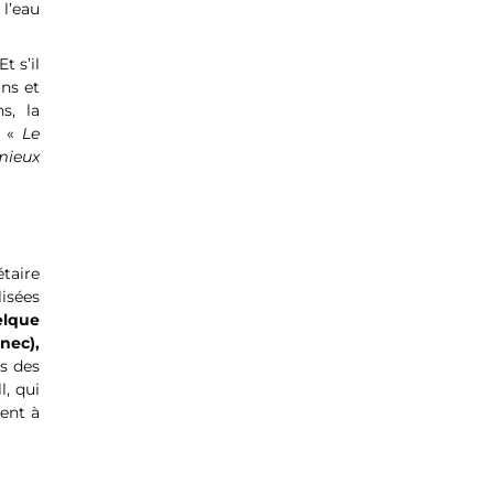
l’eau
t s’il
ons et
s,
la
«
Le
mieux
étaire
isées
elque
nec),
s des
l, qui
ent à