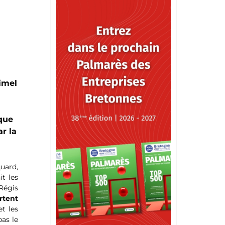
rimel
que
r la
quard,
it les
Régis
rtent
t les
pas le