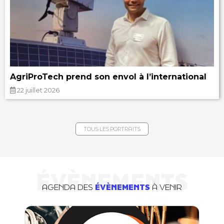
AgriProTech prend son envol à l’international
22 juillet 2026
TOUS LES PORTRAITS
ÉVÈNEMENTS
AGENDA DES
ÉVÈNEMENTS
À VENIR