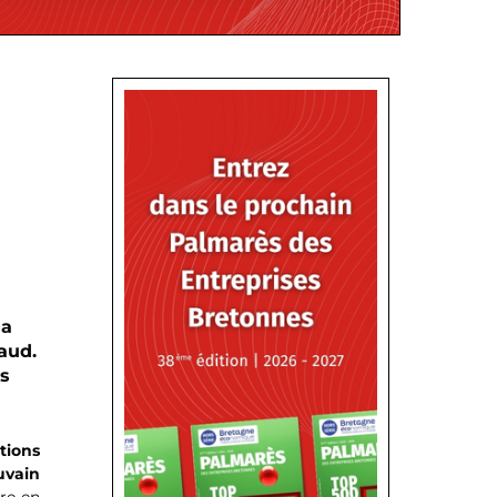
la
aud.
ts
tions
uvain