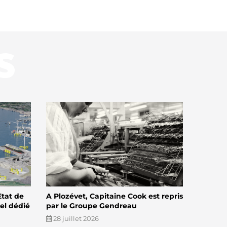
S
Etat de
A Plozévet, Capitaine Cook est repris
el dédié
par le Groupe Gendreau
28 juillet 2026