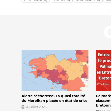
CÔTES D'ARMOR (22)
FINISTÈRE (29)
ILLE-ET-VILAINE (35)
MOR
Alerte sécheresse. La quasi-totalité
Palmarès
du Morbihan placée en état de crise
classem
bretonn
31 juillet 2026