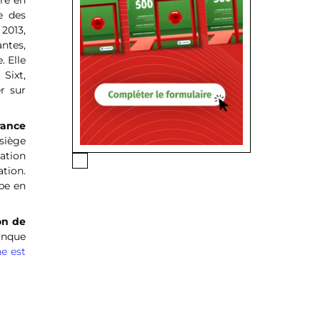
ère en
e des
 2013,
ntes,
. Elle
Sixt,
r sur
rance
 siège
ation
tion.
pe en
on de
banque
e est