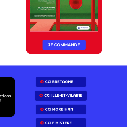
JE COMMANDE
E
CCI BRETAGNE
CCI ILLE-ET-VILAINE
ations
!
CCI MORBIHAN
CCI FINISTÈRE