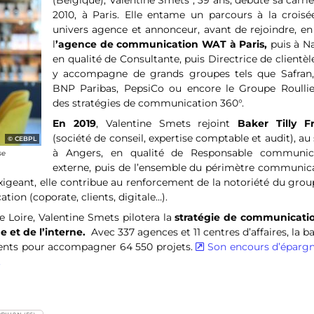
(Belgique), Valentine Smets , 39 ans, débute sa carri
2010, à Paris. Elle entame un parcours à la croisé
univers agence et annonceur, avant de rejoindre, en
l
’agence de communication WAT à Paris,
puis à Na
en qualité de Consultante, puis Directrice de clientèle
y accompagne de grands groupes tels que Safran, 
BNP Paribas, PepsiCo ou encore le Groupe Roullie
des stratégies de communication 360°.
En 2019
, Valentine Smets rejoint
Baker Tilly F
(société de conseil, expertise comptable et audit), au
CEBPL
à Angers, en qualité de Responsable communic
se
externe, puis de l’ensemble du périmètre communica
xigeant, elle contribue au renforcement de la notoriété du grou
tion (coporate, clients, digitale…).
 Loire, Valentine Smets pilotera la
stratégie de communicati
e et de l’interne.
Avec 337 agences et 11 centres d’affaires, la 
ments pour accompagner 64 550 projets.
Son encours d’épargn
.