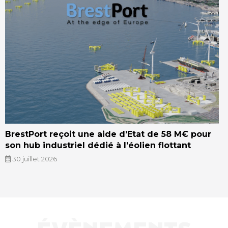
BrestPort reçoit une aide d’Etat de 58 M€ pour
son hub industriel dédié à l’éolien flottant
30 juillet 2026