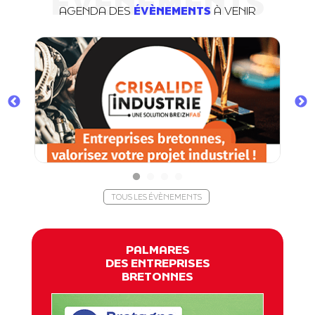
ÉVÈNEMENTS
AGENDA DES
ÉVÈNEMENTS
À VENIR
TOUS LES ÉVÈNEMENTS
PALMARES
DES ENTREPRISES
BRETONNES