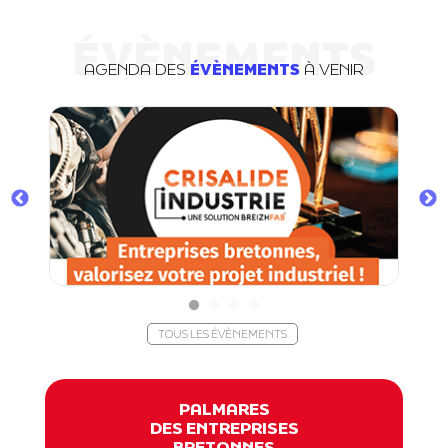
ÉVÈNEMENTS
AGENDA DES
ÉVÈNEMENTS
À VENIR
TOUS LES ÉVÈNEMENTS
PALMARES
DES ENTREPRISES
BRETONNES