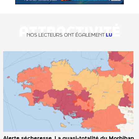
ATTRACTIVITÉ
NOS LECTEURS ONT ÉGALEMENT
LU
Alerte sécheresse. La quasi-totalité du Morbihan