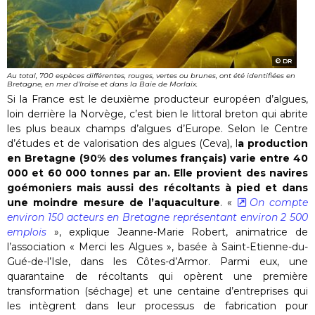
DR
Au total, 700 espèces différentes, rouges, vertes ou brunes, ont été identifiées en
Bretagne, en mer d'Iroise et dans la Baie de Morlaix.
Si la France est le deuxième producteur européen d’algues,
loin derrière la Norvège, c’est bien le littoral breton qui abrite
les plus beaux champs d’algues d’Europe. Selon le Centre
d’études et de valorisation des algues (Ceva), l
a production
en Bretagne (90% des volumes français) varie entre 40
000 et 60 000 tonnes par an. Elle provient des navires
goémoniers mais aussi des récoltants à pied et dans
une moindre mesure de l’aquaculture
. «
On compte
environ 150 acteurs en Bretagne représentant environ 2 500
emplois
», explique Jeanne-Marie Robert, animatrice de
l’association « Merci les Algues », basée à Saint-Etienne-du-
Gué-de-l’Isle, dans les Côtes-d’Armor. Parmi eux, une
quarantaine de récoltants qui opèrent une première
transformation (séchage) et une centaine d’entreprises qui
les intègrent dans leur processus de fabrication pour