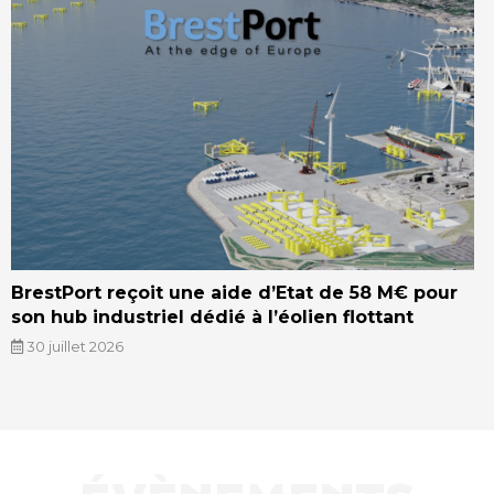
BrestPort reçoit une aide d’Etat de 58 M€ pour
son hub industriel dédié à l’éolien flottant
30 juillet 2026