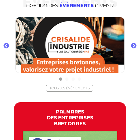
ÉVÈNEMENTS
AGENDA DES
ÉVÈNEMENTS
À VENIR
TOUS LES ÉVÈNEMENTS
PALMARES
DES ENTREPRISES
BRETONNES