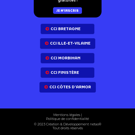
gratuites !
JE M'INSCRIS
CCI BRETAGNE
CCI ILLE-ET-VILAINE
CCI MORBIHAN
CCI FINISTÈRE
CCI CÔTES D’ARMOR
Mentions légales
|
Politique de confidentialité
© 2023 Création & Développement net
ao
®
Tout droits réservés