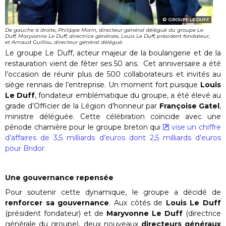
GROUPE LE DUFF
De gauche à droite, Philippe Morin, directeur général délégué du groupe Le
Duff, Maryvonne Le Duff, directrice générale, Louis Le Duff, président fondateur,
et Arnaud Guillou, directeur général délégué.
Le groupe Le Duff, acteur majeur de la boulangerie et de la
restauration vient de fêter ses 50 ans. Cet anniversaire a été
l’occasion de réunir plus de 500 collaborateurs et invités au
siège rennais de l’entreprise. Un moment fort puisque
Louis
Le Duff
, fondateur emblématique du groupe, a été élevé au
grade d’Officier de la Légion d’honneur par
Françoise Gatel
,
ministre déléguée. Cette célébration coïncide avec une
période charnière pour le groupe breton qui
vise un chiffre
d’affaires de 3,5 milliards d’euros dont 2,5 milliards d’euros
pour Bridor.
Une gouvernance repensée
Pour soutenir cette dynamique, le groupe a décidé de
renforcer sa gouvernance
. Aux côtés de
Louis Le Duff
(président fondateur) et de
Maryvonne Le Duff
(directrice
générale du groupe), deux nouveaux
directeurs généraux