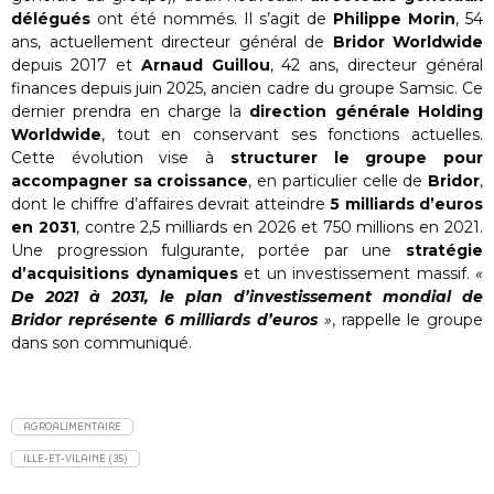
délégués
ont été nommés. Il s’agit de
Philippe Morin
, 54
ans, actuellement directeur général de
Bridor Worldwide
depuis 2017 et
Arnaud Guillou
, 42 ans, directeur général
finances depuis juin 2025, ancien cadre du groupe Samsic. Ce
dernier prendra en charge la
direction générale Holding
Worldwide
, tout en conservant ses fonctions actuelles.
Cette évolution vise à
structurer le groupe pour
accompagner sa croissance
, en particulier celle de
Bridor
,
dont le chiffre d’affaires devrait atteindre
5 milliards d’euros
en 2031
, contre 2,5 milliards en 2026 et 750 millions en 2021.
Une progression fulgurante, portée par une
stratégie
d’acquisitions dynamiques
et un investissement massif.
«
De 2021 à 2031, le plan d’investissement mondial de
Bridor représente 6 milliards d’euros
»
, rappelle le groupe
dans son communiqué.
AGROALIMENTAIRE
ILLE-ET-VILAINE (35)