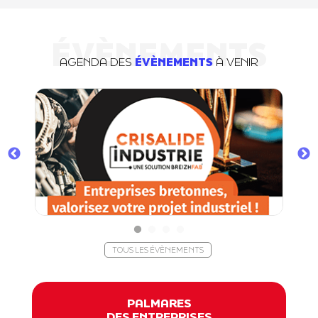
ÉVÈNEMENTS
AGENDA DES
ÉVÈNEMENTS
À VENIR
TOUS LES ÉVÈNEMENTS
PALMARES
DES ENTREPRISES