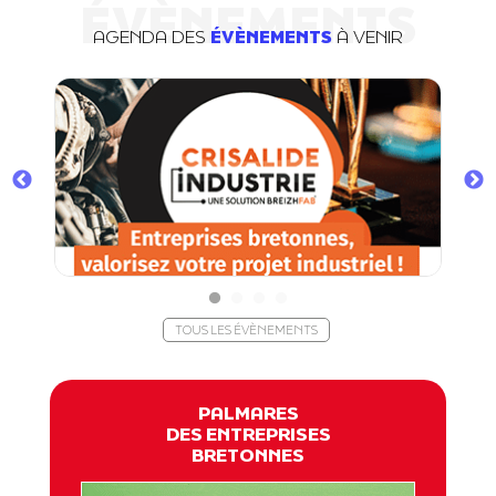
ÉVÈNEMENTS
AGENDA DES
ÉVÈNEMENTS
À VENIR
TOUS LES ÉVÈNEMENTS
PALMARES
DES ENTREPRISES
BRETONNES