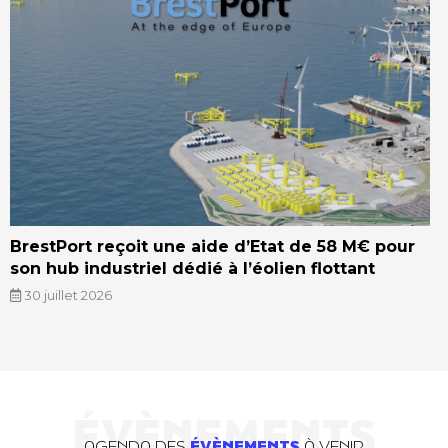
BrestPort reçoit une aide d’Etat de 58 M€ pour
son hub industriel dédié à l’éolien flottant
30 juillet 2026
ÉVÈNEMENTS
AGENDA DES
ÉVÈNEMENTS
À VENIR