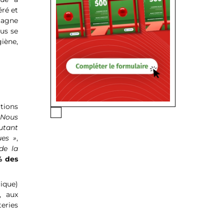
éré et
agne
us se
iène,
tions
Nous
utant
ues »
,
de la
% des
rique)
, aux
teries