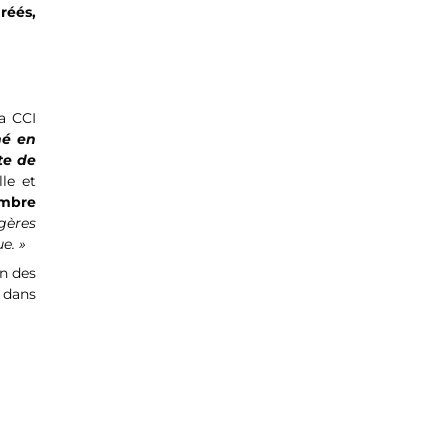
réés,
la CCI
né en
te de
lle et
embre
gères
e. »
n des
e
dans