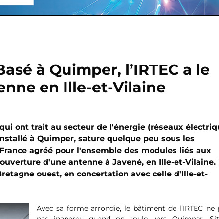
Basé à Quimper, l’IRTEC a le
enne en Ille-et-Vilaine
ui ont trait au secteur de l'énergie (réseaux électriq
t installé à Quimper, sature quelque peu sous les
 France agréé pour l'ensemble des modules liés aux
 l'ouverture d'une antenne à Javené, en Ille-et-Vilaine.
retagne ouest, en concertation avec celle d'Ille-et-
Avec sa forme arrondie, le bâtiment de l’IRTEC ne 
pas inaperçu quand on roule vers Quimper. Si