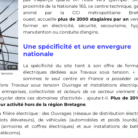
proximité de la Nationale 165, ce centre technique, g
animé par la CCI métropolitaine Bret
ouest, accueille
plus de 2000 stagiaires par an
ven
former en électricité, sécurité, secourisme, hyg
manutention ou conduite d’engins.
Une spécificité et une envergure
nationale
La spécificité du site tient à son offre de forma
DR
électriques dédiées aux Travaux sous tension. «
 tension.
sommes le seul centre en France a posséder a
ns Travaux sous tension Ouvrage et Installations électriq
 entreprises, collectivités et acteurs de ce secteur viennent 
cycler dans ces domaines d’activité
« , ajoute-t-il.
Plus de 20
leur activité hors de la région Bretagne
.
ilière électrique : des Ouvrages (réseaux de distribution élect
riots élévateurs), de véhicules (automobiles et poids lourds)
es (armoires et coffres électriques) et aux installations de bat
télécoms).