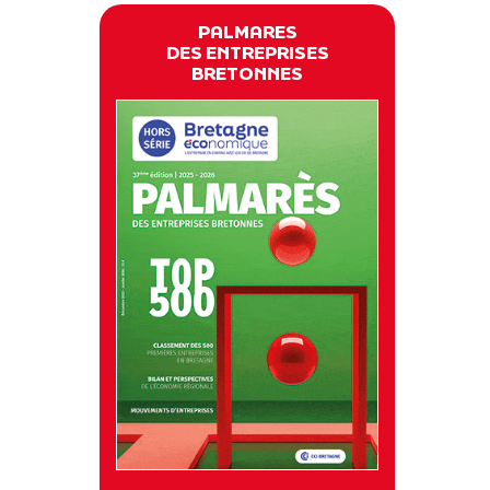
PALMARES
DES ENTREPRISES
BRETONNES