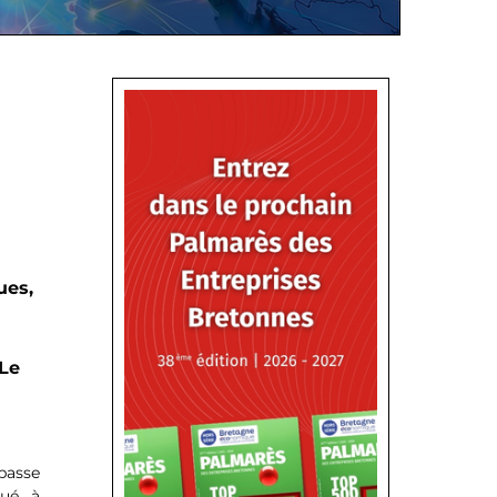
ues,
 Le
passe
tué à