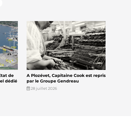
Etat de
A Plozévet, Capitaine Cook est repris
el dédié
par le Groupe Gendreau
28 juillet 2026