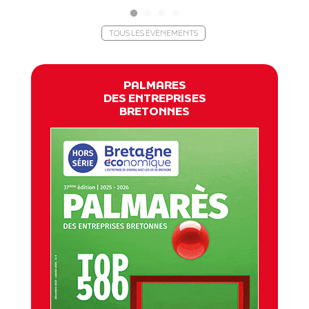
TOUS LES ÉVÈNEMENTS
PALMARES
DES ENTREPRISES
BRETONNES