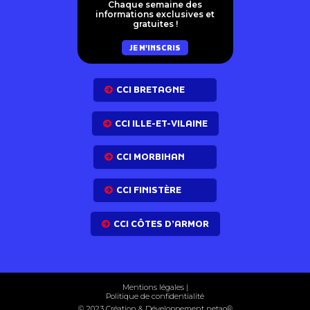
Chaque semaine des
informations exclusives et
gratuites !
JE M'INSCRIS
CCI BRETAGNE
CCI ILLE-ET-VILAINE
CCI MORBIHAN
CCI FINISTÈRE
CCI CÔTES D’ARMOR
Mentions légales
|
Politique de confidentialité
© 2023 Création & Développement net
ao
®