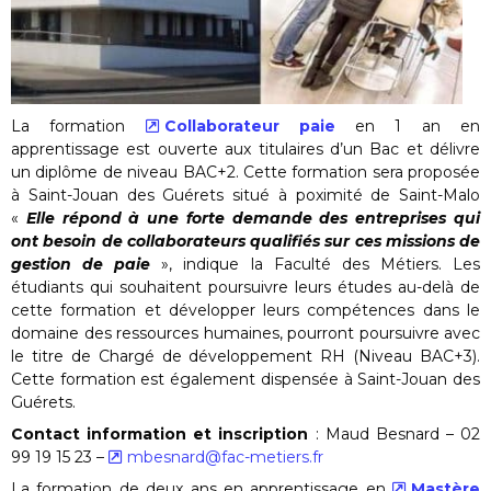
La formation
Collaborateur paie
en 1 an en
apprentissage est ouverte aux titulaires d’un Bac et délivre
un diplôme de niveau BAC+2. Cette formation sera proposée
à Saint-Jouan des Guérets situé à poximité de Saint-Malo
«
Elle
répond à une forte demande des entreprises qui
ont besoin de collaborateurs qualifiés sur ces missions de
gestion de paie
», indique la Faculté des Métiers. Les
étudiants qui souhaitent poursuivre leurs études au-delà de
cette formation et développer leurs compétences dans le
domaine des ressources humaines, pourront poursuivre avec
le titre de Chargé de développement RH (Niveau BAC+3).
Cette formation est également dispensée à Saint-Jouan des
Guérets.
Contact information et inscription
: Maud Besnard – 02
99 19 15 23 –
mbesnard@fac-metiers.fr
La formation de deux ans en apprentissage en
Mastère